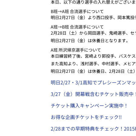
本日、以下の通り選手の入れ替えがございま
B班→A班 合流選手について
明日2月27日（金）より西口投手、岡本篤
A班→B班 合流選手について
2月28日（
土
）から岡田選手、鬼崎選手、セ
明日2月27日（金）は休養日となります。
A班 所沢帰京選手について
本日練習終了後、宮崎より郭投手、バスケス
また高知より、浅村選手、中村選手、メヒア
明日2月27日（金）は休養日、2月28日（
土
明日2/27・3/1高知でプレシーズンマ
3/27（金）開幕戦含むチケット販売中
チケット購入キャンペーン実施中！
お得な企画チケットをチェック!!
2/28までの早期特典をチェック！201