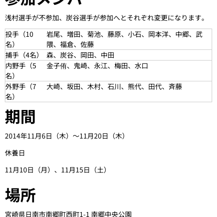
浅村選手が不参加、炭谷選手が参加へとそれぞれ変更になります。
投手（10
岩尾、増田、菊池、藤原、小石、岡本洋、中郷、武
名）
隈、福倉、佐藤
捕手（4名）
森、炭谷、岡田、中田
内野手（5
金子侑、鬼崎、永江、梅田、水口
名）
外野手（7
大崎、坂田、木村、石川、熊代、田代、斉藤
名）
期間
2014年11月6日（木）～11月20日（木）
休養日
11月10日（月）、11月15日（
土
）
場所
宮崎県日南市南郷町西町1-1 南郷中央公園