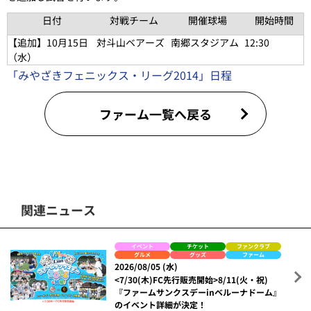
日付
対戦チーム
開催球場
開始時間
【追加】
10月15日
対斗山ベアーズ
南郷スタジアム
12:30
（水）
「みやざきフェニックス・リーグ2014」日程
ファーム一覧へ戻る
関連ニュース
イベント
チケット
ファンクラブ
グルメ
グッズ
ファーム
2026/08/05 (水)
<7/30(木)FC先行販売開始>8/11(火・祝)
『ファームサンクスデーinベルーナドーム』
のイベント詳細が決定！