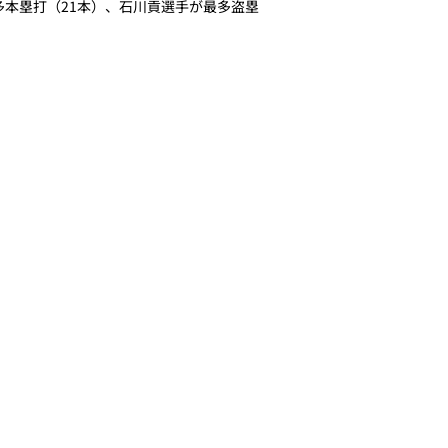
多本塁打（21本）、石川貢選手が最多盗塁