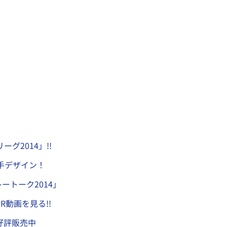
グ2014」!!
手デザイン！
ートーク2014」
動画を見る!!
好評販売中