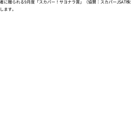
者に贈られる9月度「スカパー！サヨナラ賞」（協賛：スカパーJSAT株
します。