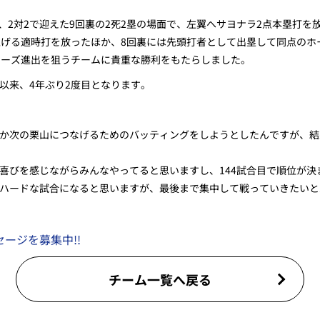
）、2対2で迎えた9回裏の2死2塁の場面で、左翼へサヨナラ2点本塁打を
上げる適時打を放ったほか、8回裏には先頭打者として出塁して同点のホ
リーズ進出を狙うチームに貴重な勝利をもたらしました。
日以来、4年ぶり2度目となります。
か次の栗山につなげるためのバッティングをしようとしたんですが、結
喜びを感じながらみんなやってると思いますし、144試合目で順位が決
ハードな試合になると思いますが、最後まで集中して戦っていきたいと
ージを募集中!!
チーム一覧へ戻る