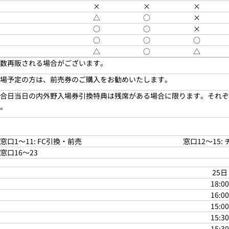
×
×
×
△
○
×
○
○
×
○
○
○
△
○
△
数再販される場合がございます。
場予定の方は、前売券のご購入をお勧めいたします。
合日当日の内外野入場券引換特典は残席がある場合に限ります。それぞ
。
窓口1～11: FC引換・前売
窓口12～15:
窓口16～23
25日
18:00
16:00
15:00
15:30
15:30