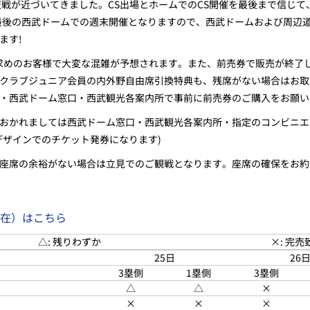
天戦が近づいてきました。CS出場とホームでのCS開催を最後まで信じ
年最後の西武ドームでの週末開催となりますので、西武ドームおよび周辺
ます!
買い求めのお客様で大変な混雑が予想されます。また、前売券で販売が終
クラブジュニア会員の内外野自由席引換特典も、残席がない場合はお取
・西武ドーム窓口・西武観光各案内所で事前に前売券のご購入をお願い
おかれましては西武ドーム窓口・西武観光各案内所・指定のコンビニエ
デザインでのチケット発券になります)
座席の余裕がない場合は立見でのご観戦となります。座席の確保をお約
時現在）はこちら
△: 残りわずか
×: 完
25日
26
3塁側
1塁側
3塁側
△
△
×
×
×
×