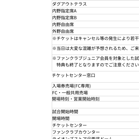
ダグアウトテラス
内野指定席A
内野指定席B
内野自由席
外野自由席
※
チケットはキャンセル等の発生により若干
※
当日は大変な混雑が予想されるため、ご来
※
ファンクラブジュニア会員を対象とした試
特典も終了となりますのでご注意ください
チケットセンター窓口
入場券売場(FC専用)
FC・一般共用売場
開場時刻・営業開始時刻
試合開始時間
開場時間
チケットセンター
ファンクラブカウンター
ライオンズストア＠西武ドーム