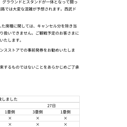
て、グラウンドとスタンドが一体となって闘っ
道路では大変な混雑が予想されます。西武ド
了した席種に関しては、キャンセル分を除き当
り扱いできません。ご観戦予定のお客さまに
いたします。
ンスストアでの事前発券をお勧めいたしま
束するものではないことをあらかじめご了承
売致しました
日
27日
1塁側
3塁側
1塁側
×
×
×
×
×
×