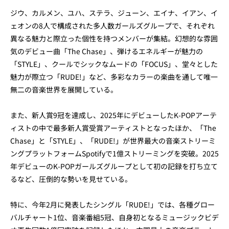
ジウ、カルメン、ユハ、ステラ、ジューン、エイナ、イアン、イ
ェオンの8人で構成された多人数ガールズグループで、それぞれ
異なる魅力と際立った個性を持つメンバーが集結。幻想的な雰囲
気のデビュー曲「The Chase」、弾けるエネルギーが魅力の
「STYLE」、クールでシックなムードの「FOCUS」、堂々とした
魅力が際立つ「RUDE!」など、多彩なカラーの楽曲を通して唯一
無二の音楽世界を展開している。
また、新人賞9冠を達成し、2025年にデビューしたK-POPアーテ
ィストの中で最多新人賞受賞アーティストとなったほか、「The
Chase」と「STYLE」、「RUDE!」が世界最大の音楽ストリーミ
ングプラットフォームSpotifyで1億ストリーミングを突破。2025
年デビューのK-POPガールズグループとして初の記録を打ち立て
るなど、圧倒的な勢いを見せている。
特に、今年2月に発表したシングル「RUDE!」では、各種グロー
バルチャート1位、音楽番組5冠、自身初となるミュージックビデ