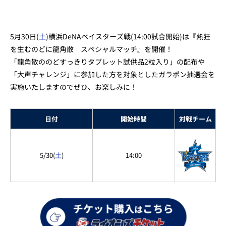
5月30日(
土
)横浜DeNAベイスターズ戦(14:00試合開始)は『熱狂
を生むのどに龍角散 スペシャルマッチ』を開催！
「龍角散ののどすっきりタブレット試供品2粒入り」の配布や
「大声チャレンジ」に参加した方を対象としたガラポン抽選会を
実施いたしますのでぜひ、お楽しみに！
日付
開始時間
対戦チーム
5/30(
土
)
14:00