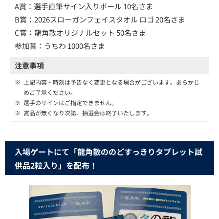
A賞：選手直筆サイン入りボール 10名さま
B賞：2026スローガンフェイスタオル ロゴ 20名さま
C賞：龍角散オリジナルセット 50名さま
参加賞：うちわ 1000名さま
注意事項
※
上記内容・時刻は予告なく変更となる場合がございます。あらかじ
めご了承ください。
※
選手のサインはご指定できません。
※
賞品が無くなり次第、抽選会は終了いたします。
入場ゲートにて「龍角散ののどすっきりタブレット試
供品2粒入り」を配布！