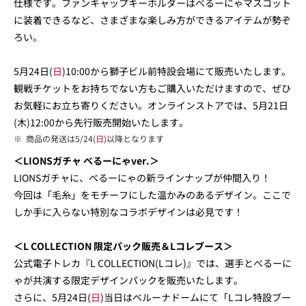
仕様です。ファンキャップキーホルダーはべるーにゃマスコット
に装着できるなど、さまざまな楽しみ方ができるアイテムが勢ぞ
ろい。
5月24日(
日
)10:00から獅子ビル前特設会場にて販売いたします。
観戦チケットをお持ちでない方もご購入いただけますので、ぜひ
お気軽にお立ち寄りください。オンラインストアでは、5月21日
(木)12:00から先行販売開始いたします。
※
商品の発送は5/24(
日
)以降となります
＜LIONSガチャ べるーにゃver.＞
LIONSガチャに、べるーにゃの新ラインナップが仲間入り！
今回は「毛糸」をモチーフにした温かみのあるデザイン。ここで
しか手に入らない特別なコラボデザインは必見です！
＜L COLLECTION 限定パック販売＆Lコレブース＞
公式電子トレカ『L COLLECTION(Lコレ)』では、選手とべるーに
ゃが共演する限定デザインパックを販売いたします。
さらに、5月24日(
日
)当日はベルーナドームにて「Lコレ特設ブー