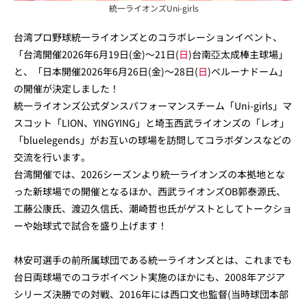
統一ライオンズUni-girls
台湾プロ野球統一ライオンズとのコラボレーションイベント、
「台湾開催2026年6月19日(金)～21日(
日
)台南亞太成棒主球場」
と、「日本開催2026年6月26日(金)～28日(
日
)ベルーナドーム」
の開催が決定しました！
統一ライオンズ公式ダンスパフォーマンスチーム「Uni-girls」マ
スコット「LION、YINGYING」と埼玉西武ライオンズの「レオ」
「bluelegends」がお互いの球場を訪問してコラボダンスなどの
交流を行います。
台湾開催では、2026シーズンより統一ライオンズの本拠地とな
った新球場での開催となるほか、西武ライオンズOB郭泰源氏、
工藤公康氏、渡辺久信氏、潮崎哲也氏がゲストとしてトークショ
ーや始球式で試合を盛り上げます！
林安可選手の前所属球団である統一ライオンズとは、これまでも
台日両球場でのコラボイベント実施のほかにも、2008年アジア
シリーズ決勝での対戦、2016年には西口文也監督(当時球団本部