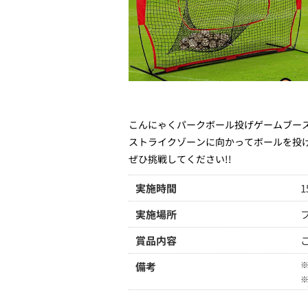
こんにゃくパークボール投げゲームブー
ストライクゾーンに向かってボールを投
ぜひ挑戦してください!!
実施時間
1
実施場所
賞品内容
備考