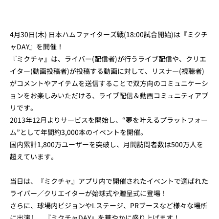
4月30日(木) 日本ハムファイターズ戦(18:00試合開始)は『ミクチ
ャDAY』を開催！
『ミクチャ』は、ライバー(配信者)が行うライブ配信や、クリエ
イター(動画投稿者)が投稿する動画に対して、リスナー(視聴者)
がコメントやアイテムを送信することで双方向のコミュニケーシ
ョンをお楽しみいただける、ライブ配信＆動画コミュニティアプ
リです。
2013年12月よりサービスを開始し、“夢を叶えるプラットフォー
ム”として年間約3,000本のイベントを開催。
国内累計1,800万ユーザーを突破し、月間訪問者数は500万人を
超えています。
当日は、『ミクチャ』アプリ内で開催されたイベントで選ばれた
ライバー／クリエイターが始球式や贈呈式に登場！
さらに、球場内ビジョンやLステージ、PRブースなど様々な場所
に出演し、『ミクチャDAY』を華やかに盛り上げます！