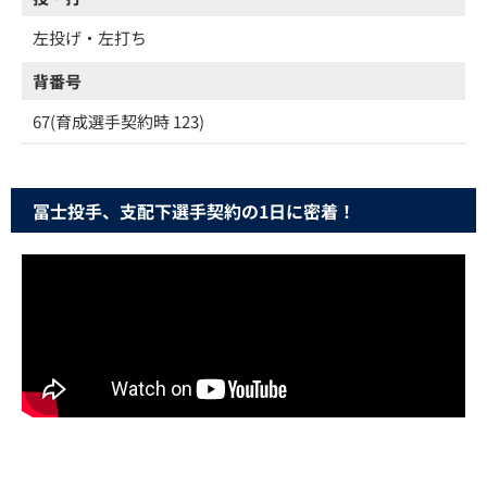
左投げ・左打ち
背番号
67(育成選手契約時 123)
冨士投手、支配下選手契約の1日に密着！