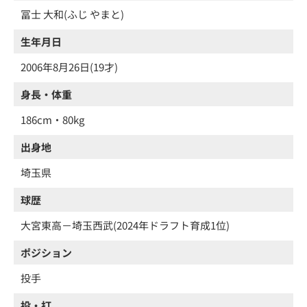
冨士 大和(ふじ やまと)
生年月日
2006年8月26日(19才)
身長・体重
186cm・80kg
出身地
埼玉県
球歴
大宮東高－埼玉西武(2024年ドラフト育成1位)
ポジション
投手
投・打