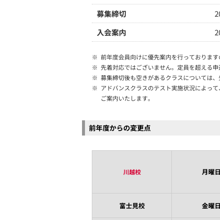
募集締切
2
入会案内
2
※
前年度会員向けに優先案内を行っております
※
先着対応ではございません。定員を超える申
※
募集締切後も空きがあるクラスについては、
※
アドバンスクラスのテスト実施状況によって、3
ご案内いたします。
前年度からの変更点
月曜
川越校
富士見校
金曜