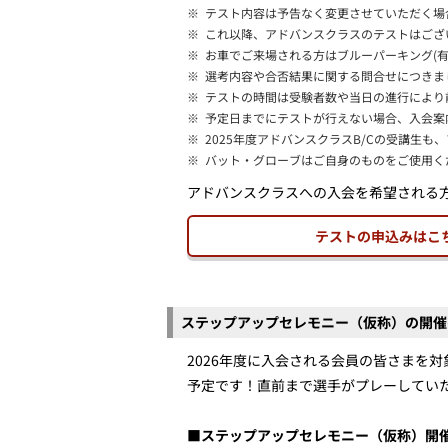
※
テスト内容は予告なく変更させていただく場
※
これ以降、アドバンスクラスのテストはござ
※
お車でご来場される方はブルーパーキング(
※
選考内容や合否結果に関する問合せにつきま
※
テストの時間は受験者数や当日の進行により
※
予定日までにテストが行えない場合、入会案
※
2025年度アドバンスクラスB/Cの受講生
※
バット・グローブはご自身のものをご使用く
アドバンスクラスへの入会を希望される
テストの申込みはこ
ステップアップセレモニー（仮称）の開催
2026年度に入会される会員の皆さまを
予定です！直前まで選手がプレーしてい
■ステップアップセレモニー（仮称）開