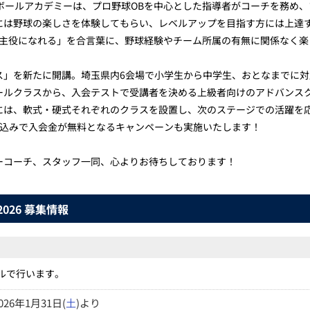
ボールアカデミーは、プロ野球OBを中心とした指導者がコーチを務め
には野球の楽しさを体験してもらい、レベルアップを目指す方には上達
んな主役になれる」を合言葉に、野球経験やチーム所属の有無に関係なく
ス」を新たに開講。埼玉県内6会場で小学生から中学生、おとなまでに
ールクラスから、入会テストで受講者を決める上級者向けのアドバンス
には、軟式・硬式それぞれのクラスを設置し、次のステージでの活躍を
申込みで入会金が無料となるキャンペーンも実施いたします！
ーコーチ、スタッフ一同、心よりお待ちしております！
26 募集情報
ールで行います。
026年1月31日(
土
)より