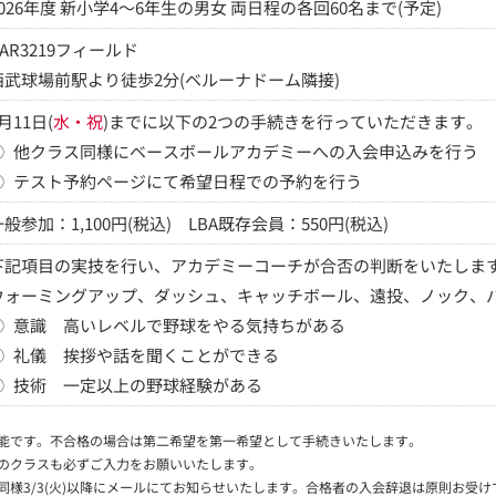
2026年度 新小学4～6年生の男女 両日程の各回60名まで(予定)
CAR3219フィールド
西武球場前駅より徒歩2分(ベルーナドーム隣接)
月11日(
水・祝
)までに以下の2つの手続きを行っていただきます。
①
他クラス同様にベースボールアカデミーへの入会申込みを行う
②
テスト予約ページにて希望日程での予約を行う
一般参加：1,100円(税込) LBA既存会員：550円(税込)
下記項目の実技を行い、アカデミーコーチが合否の判断をいたしま
ウォーミングアップ、ダッシュ、キャッチボール、遠投、ノック、
①
意識 高いレベルで野球をやる気持ちがある
②
礼儀 挨拶や話を聞くことができる
③
技術 一定以上の野球経験がある
能です。不合格の場合は第二希望を第一希望として手続きいたします。
のクラスも必ずご入力をお願いいたします。
様3/3(火)以降にメールにてお知らせいたします。合格者の入会辞退は原則お受け