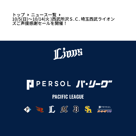
トップ
ニュース一覧
10/5(日)～10/14(火 )西武所沢Ｓ.Ｃ. 埼玉西武ライオン
ズご声援感謝セールを開催！
PACIFIC LEAGUE