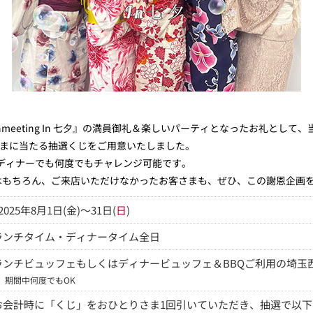
 Fanmeeting In 七夕』の満員御礼＆楽しいパーティとなったお礼として、当
さまに当たる抽選くじをご用意いたしました。
ディナーでも何度でもチャレンジ可能です。
まはもちろん、ご来店いただけなかったお客さまも、ぜひ、この謝恩企画
2025年8月1日(金)～31日(
日
)
ランチタイム・ディナータイム全日
ランチビュッフェもしくはディナービュッフェ＆BBQご利用の埼玉
※
期間中何度でもOK
お会計時に「くじ」をおひとりさま1回引いていただき、抽選で以