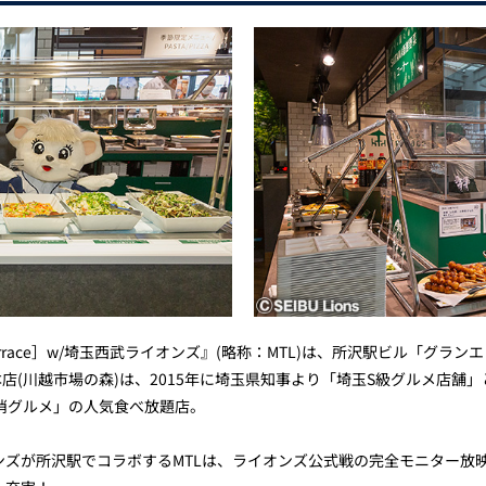
et Terrace］w/埼玉西武ライオンズ』(略称：MTL)は、所沢駅ビル「グ
本店(川越市場の森)は、2015年に埼玉県知事より「埼玉S級グルメ店
消グルメ」の人気食べ放題店。
ンズが所沢駅でコラボするMTLは、ライオンズ公式戦の完全モニター放