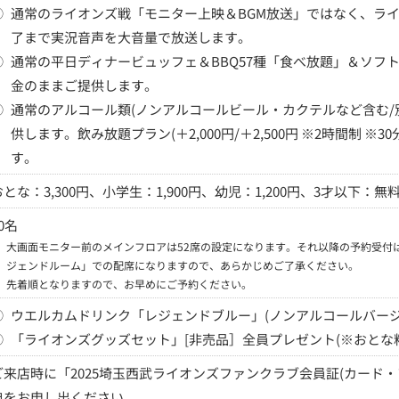
①
通常のライオンズ戦「モニター上映＆BGM放送」ではなく、ラ
了まで実況音声を大音量で放送します。
②
通常の平日ディナービュッフェ＆BBQ57種「食べ放題」＆ソフ
金のままご提供します。
③
通常のアルコール類(ノンアルコールビール・カクテルなど含む/
供します。飲み放題プラン(＋2,000円/＋2,500円 ※2時間制 ※
す。
おとな：3,300円、小学生：1,900円、幼児：1,200円、3才以下：無
0名
※
大画面モニター前のメインフロアは52席の設定になります。それ以降の予約受付
ジェンドルーム」での配席になりますので、あらかじめご了承ください。
※
先着順となりますので、お早めにご予約ください。
①
ウエルカムドリンク「レジェンドブルー」(ノンアルコールバージ
②
「ライオンズグッズセット」[非売品］全員プレゼント(※おとな
ご来店時に「2025埼玉西武ライオンズファンクラブ会員証(カード・
典をお申し出ください。