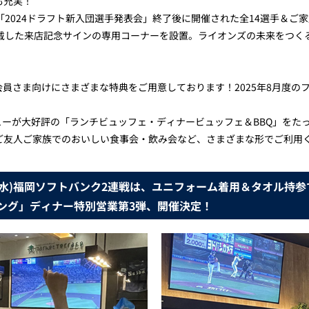
も充実！
「2024ドラフト新入団選手発表会」終了後に開催された全14選手＆ご
頂戴した来店記念サインの専用コーナーを設置。ライオンズの未来をつく
会員さま向けにさまざまな特典をご用意しております！2025年8月度の
ニューが大好評の「ランチビュッフェ・ディナービュッフェ＆BBQ」を
ご友人ご家族でのおいしい食事会・飲み会など、さまざまな形でご利用
～20(水)福岡ソフトバンク2連戦は、ユニフォーム着用＆タオル持
ング」ディナー特別営業第3弾、開催決定！