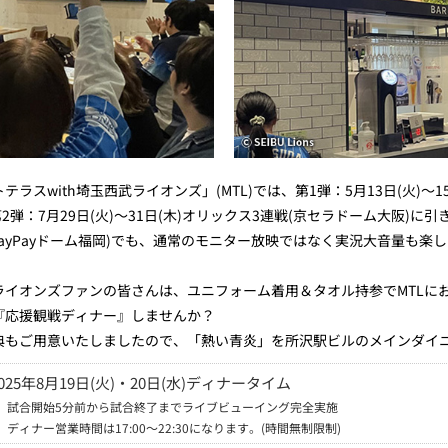
スwith埼玉西武ライオンズ」(MTL)では、第1弾：5月13日(火)～1
2弾：7月29日(火)～31日(木)オリックス3連戦(京セラドーム大阪)に引
ほPayPayドーム福岡)でも、通常のモニター放映ではなく実況大音量も
ライオンズファンの皆さんは、ユニフォーム着用＆タオル持参でMTLに
『応援観戦ディナー』しませんか？
典もご用意いたしましたので、「熱い青炎」を所沢駅ビルのメインダイ
2025年8月19日(火)・20日(水)ディナータイム
※
試合開始5分前から試合終了までライブビューイング完全実施
※
ディナー営業時間は17:00～22:30になります。(時間無制限制)