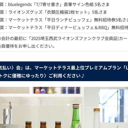
A賞：bluelegends「7/7寄せ書き」直筆サイン色紙 5名さま
B賞：ライオンズグッズ「衣類圧縮袋2枚セット」5名さま
C賞：マーケットテラス「平日ランチビュッフェ」無料招待券5名さ
D賞：マーケットテラス「平日ディナービュッフェ＆BBQ」無料招待
お会計の最初に「2025埼玉西武ライオンズファンクラブ会員証(カー
会員優待をお申し出ください。
気払い〉会』は、マーケットテラス最上位プレミアムプラン「LOV
オトクに優雅にゆったり〉ご利用ください♪