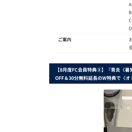
ご案内
【8月度FC会員特典③】『青炎〈暑
OFF＆30分無料延長のW特典で〈