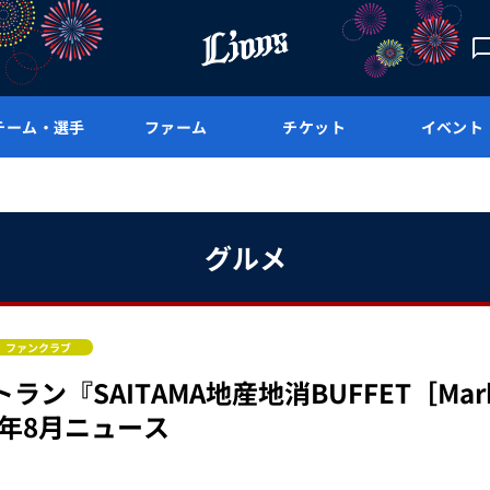
チーム・選手
ファーム
チケット
イベント
グルメ
ファンクラブ
『SAITAMA地産地消BUFFET［Market
5年8月ニュース