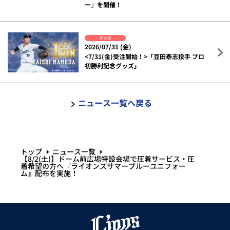
ー』を開催！
グッズ
2026/07/31 (金)
<7/31(金)受注開始！>「豆田泰志投手 プロ
初勝利記念グッズ」
ニュース一覧へ戻る
トップ
ニュース一覧
【8/2(土)】ドーム前広場特設会場で圧着サービス・圧
着希望の方へ『ライオンズサマーブルーユニフォー
ム』配布を実施！