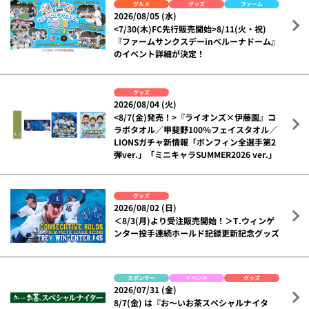
グルメ
グッズ
ファーム
2026/08/05 (水)
<7/30(木)FC先行販売開始>8/11(火・祝)
『ファームサンクスデーinベルーナドーム』
のイベント詳細が決定！
グッズ
2026/08/04 (火)
<8/7(金)発売！>『ライオンズ×伊藤園』コ
ラボタオル／甲斐野100％フェイスタオル／
LIONSガチャ新情報「ボンフィン全選手第2
弾ver.」「ミニキャラSUMMER2026 ver.」
グッズ
2026/08/02 (日)
＜8/3(月)より受注販売開始！＞T.ウィンゲ
ンター投手連続ホールド記録更新記念グッズ
スポンサー
イベント
グッズ
2026/07/31 (金)
8/7(金) は『お～いお茶スペシャルナイタ