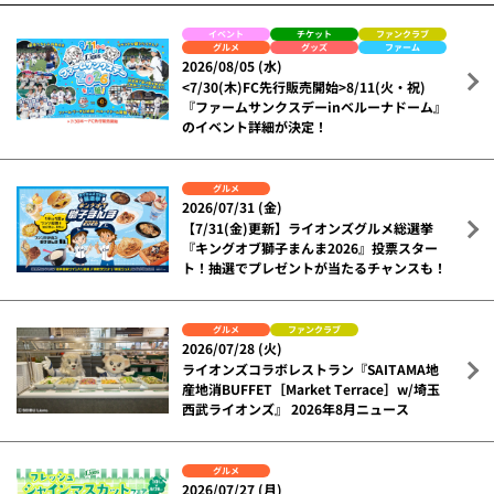
イベント
チケット
ファンクラブ
グルメ
グッズ
ファーム
2026/08/05 (水)
<7/30(木)FC先行販売開始>8/11(火・祝)
『ファームサンクスデーinベルーナドーム』
のイベント詳細が決定！
グルメ
2026/07/31 (金)
【7/31(金)更新】ライオンズグルメ総選挙
『キングオブ獅子まんま2026』投票スター
ト！抽選でプレゼントが当たるチャンスも！
グルメ
ファンクラブ
2026/07/28 (火)
ライオンズコラボレストラン『SAITAMA地
産地消BUFFET［Market Terrace］w/埼玉
西武ライオンズ』 2026年8月ニュース
グルメ
2026/07/27 (月)