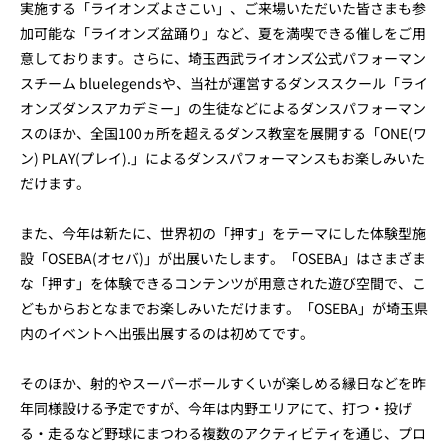
実施する「ライオンズよさこい」、ご来場いただいた皆さまも参
加可能な「ライオンズ盆踊り」など、夏を満喫できる催しをご用
意しております。さらに、埼玉西武ライオンズ公式パフォーマン
スチーム bluelegendsや、当社が運営するダンススクール「ライ
オンズダンスアカデミー」の生徒などによるダンスパフォーマン
スのほか、全国100ヵ所を超えるダンス教室を展開する「ONE(ワ
ン) PLAY(プレイ).」によるダンスパフォーマンスもお楽しみいた
だけます。
また、今年は新たに、世界初の「押す」をテーマにした体験型施
設「OSEBA(オセバ)」が出展いたします。「OSEBA」はさまざま
な「押す」を体験できるコンテンツが用意された遊び空間で、こ
どもからおとなまでお楽しみいただけます。「OSEBA」が埼玉県
内のイベントへ出張出展するのは初めてです。
そのほか、射的やスーパーボールすくいが楽しめる縁日などを昨
年同様設ける予定ですが、今年は内野エリアにて、打つ・投げ
る・走るなど野球にまつわる複数のアクティビティを通じ、プロ