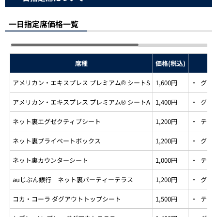
一日指定席価格一覧
席種
価格(税込)
アメリカン・エキスプレス プレミアム® シートS
1,600円
・
グルー
アメリカン・エキスプレス プレミアム® シートA
1,400円
・
グルー
ネット裏エグゼクティブシート
1,200円
・
テー
ネット裏プライベートボックス
1,200円
・
グル
ネット裏カウンターシート
1,000円
・
テー
auじぶん銀行 ネット裏パーティーテラス
1,200円
・
グルー
コカ・コーラ ダグアウトトップシート
1,500円
・
テー