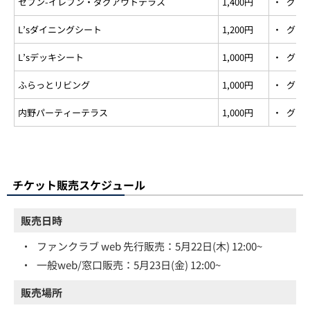
セブン-イレブン・ダグアウトテラス
1,400円
・
グルー
L’sダイニングシート
1,200円
・
グルー
L’sデッキシート
1,000円
・
グルー
ふらっとリビング
1,000円
・
グルー
内野パーティーテラス
1,000円
・
グルー
チケット販売スケジュール
販売日時
・
ファンクラブ web 先行販売：5月22日(木) 12:00~
・
一般web/窓口販売：5月23日(金) 12:00~
販売場所