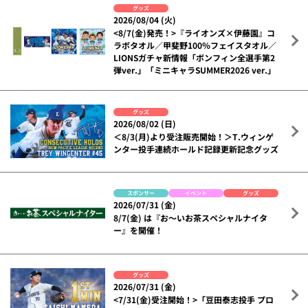
グッズ
2026/08/04 (火)
<8/7(金)発売！>『ライオンズ×伊藤園』コ
ラボタオル／甲斐野100％フェイスタオル／
LIONSガチャ新情報「ボンフィン全選手第2
弾ver.」「ミニキャラSUMMER2026 ver.」
グッズ
2026/08/02 (日)
＜8/3(月)より受注販売開始！＞T.ウィンゲ
ンター投手連続ホールド記録更新記念グッズ
スポンサー
イベント
グッズ
2026/07/31 (金)
8/7(金) は『お～いお茶スペシャルナイタ
ー』を開催！
グッズ
2026/07/31 (金)
<7/31(金)受注開始！>「豆田泰志投手 プロ