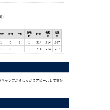
岡)
併殺
長打
出塁
四球
死球
三振
打率
打
率
率
1
0
3
1
.214
.214
.267
1
0
3
1
.214
.214
.267
季キャンプからしっかりアピールして支配