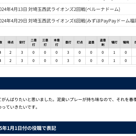
2024年4月13日 対埼玉西武ライオンズ2回戦(ベルーナドーム)
2024年4月29日 対埼玉西武ライオンズ6回戦(みずほPayPayドーム福
二塁
三塁
本塁
盗塁
数
得点
安打
塁打
打点
盗塁
犠打
犠飛
打
打
打
刺
4
2
3
0
0
0
3
0
0
0
1
0
4
2
3
0
0
0
3
0
0
0
1
0
てがんばりたいと思いました。泥臭いプレーが持ち味なので、それを春
わっていきたいです。
25年1月1日付の役職で表記