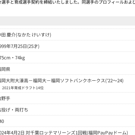
介選手と育成選手契約を締結いたしました。同選手のプロフィールおよ
仲田 慶介(なかた けいすけ)
999年7月25日(25才)
75cm・74kg
福岡県
福岡大附大濠高－福岡大－福岡ソフトバンクホークス('22～24)
※
2021年育成ドラフト14位
内野手
右投げ・両打ち
40
2024年4月2日 対千葉ロッテマリーンズ1回戦(福岡PayPayドーム)