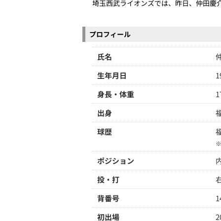
埼玉西武ライオンズでは、昨日、仲田慶
プロフィール
氏名
生年月日
1
身長・体重
1
出身
球歴
ポジション
投・打
背番号
1
初出場