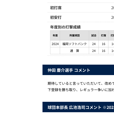
初打席
初安打
年度別の打撃成績
年度
所属球団
試合
打席
打
2024
福岡ソフトバンク
24
16
1
通 算
24
16
1
仲田 慶介選手 コメント
期待していると言っていただいて、改め
下登録を勝ち取り、レギュラー争いに加
球団本部長 広池浩司コメント ※20