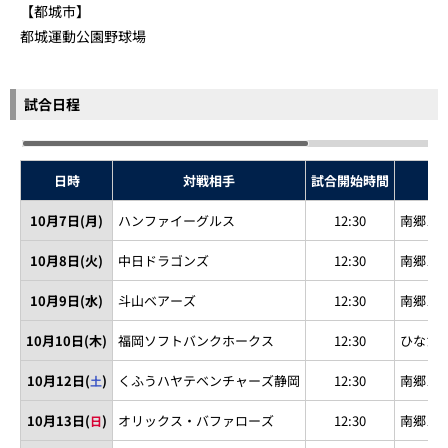
【都城市】
都城運動公園野球場
試合日程
日時
対戦相手
試合開始時間
10月7日(月)
ハンファイーグルス
12:30
南郷ス
10月8日(火)
中日ドラゴンズ
12:30
南郷ス
10月9日(水)
斗山ベアーズ
12:30
南郷ス
10月10日(木)
福岡ソフトバンクホークス
12:30
ひなた
10月12日(
)
くふうハヤテベンチャーズ静岡
12:30
南郷ス
土
10月13日(
)
オリックス・バファローズ
12:30
南郷ス
日