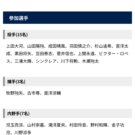
参加選手
投手(15名)
上田大河、山田陽翔、成田晴風、羽田慎之介、杉山遙希、宮澤太
成、黒田将矢、豆田泰志、菅井信也、上間永遠、ビクター・ロペ
ス、三浦大輝、シンクレア、川下将勲、木瀬翔太
捕手(3名)
牧野翔矢、古市尊、是澤涼輔
内野手(7名)
児玉亮涼、山村崇嘉、滝澤夏央、村田怜音、野村和輝、金子功
児、川野涼多