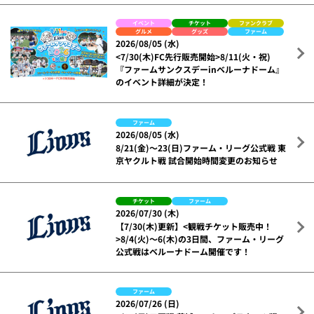
イベント
チケット
ファンクラブ
グルメ
グッズ
ファーム
2026/08/05 (水)
<7/30(木)FC先行販売開始>8/11(火・祝)
『ファームサンクスデーinベルーナドーム』
のイベント詳細が決定！
ファーム
2026/08/05 (水)
8/21(金)～23(日)ファーム・リーグ公式戦 東
京ヤクルト戦 試合開始時間変更のお知らせ
チケット
ファーム
2026/07/30 (木)
【7/30(木)更新】<観戦チケット販売中！
>8/4(火)～6(木)の3日間、ファーム・リーグ
公式戦はベルーナドーム開催です！
ファーム
2026/07/26 (日)