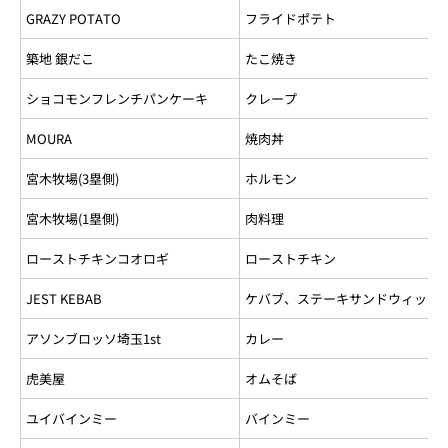
GRAZY POTATO
フライドポテト
築地 銀だこ
たこ焼き
ショコモンフレンチパンケーキ
クレープ
MOURA
焼肉丼
宮木牧場(3塁側)
ホルモン
宮木牧場(1塁側)
肉料理
ローストチキンコオロギ
ローストチキン
JEST KEBAB
ケバブ、ステーキサンドウィッチ
アソンブロッソ埼玉1st
カレー
虎美屋
オムそば
ユイバインミー
バインミー