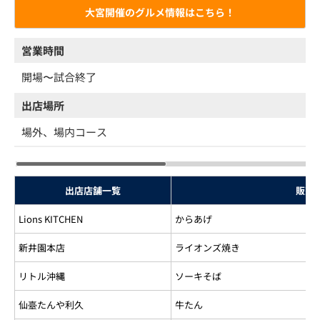
大宮開催のグルメ情報はこちら！
営業時間
開場〜試合終了
出店場所
場外、場内コース
出店店舗一覧
販売
Lions KITCHEN
からあげ
新井園本店
ライオンズ焼き
リトル沖縄
ソーキそば
仙臺たんや利久
牛たん