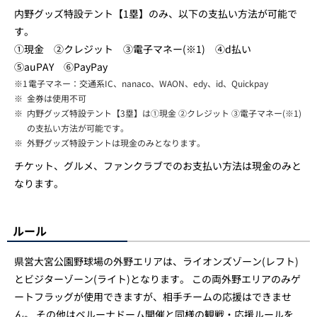
内野グッズ特設テント【1塁】のみ、以下の支払い方法が可能で
す。
①現金 ②クレジット ③電子マネー(※1) ④d払い
⑤auPAY ⑥PayPay
※1
電子マネー：交通系IC、nanaco、WAON、edy、id、Quickpay
※
金券は使用不可
※
内野グッズ特設テント【3塁】は①現金 ②クレジット ③電子マネー(※1)
の支払い方法が可能です。
※
外野グッズ特設テントは現金のみとなります。
チケット、グルメ、ファンクラブでのお支払い方法は現金のみと
なります。
ルール
県営大宮公園野球場の外野エリアは、ライオンズゾーン(レフト)
とビジターゾーン(ライト)となります。 この両外野エリアのみゲ
ートフラッグが使用できますが、相手チームの応援はできませ
ん。 その他はベルーナドーム開催と同様の観戦・応援ルールを