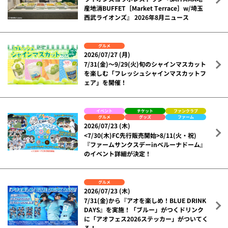
産地消BUFFET［Market Terrace］w/埼玉
西武ライオンズ』 2026年8月ニュース
グルメ
2026/07/27 (月)
7/31(金)～9/29(火)旬のシャインマスカット
を楽しむ「フレッシュシャインマスカットフ
ェア」を開催！
イベント
チケット
ファンクラブ
グルメ
グッズ
ファーム
2026/07/23 (木)
<7/30(木)FC先行販売開始>8/11(火・祝)
『ファームサンクスデーinベルーナドーム』
のイベント詳細が決定！
グルメ
2026/07/23 (木)
7/31(金)から『アオを楽しめ！BLUE DRINK
DAYS』を実施！「ブルー」がつくドリンク
に「アオフェス2026ステッカー」がついてく
る！