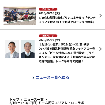
西武グループ
2026/06/16 (火)
8/19(水)開催 川越プリンスホテルで「ランチ
ブッフェ付き 親子で野球グローブ作り教室」
西武グループ
2026/05/19 (火)
【5/19(火)更新】5/29(金)～31(日)横浜
DeNA戦で西武新宿駅発 特急レッドアロー号
による「ビール特急2026」運行決定！/ライ
オンズ元、前監督による『お酒のつまみにな
る野球談議』トークも車内で開催！
ニュース一覧へ戻る
トップ
ニュース一覧
3/16(土)・3/17(日) ドーム周辺エリアレトロコラボ