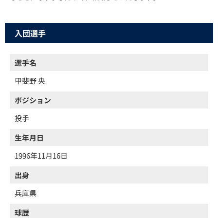
入団選手
選手名
甲斐野 央
ポジション
投手
生年月日
1996年11月16日
出身
兵庫県
球歴