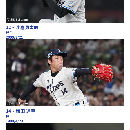
12・渡邉 勇太朗
投手
2000/9/21
14・増田 達至
投手
1988/4/23