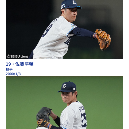
19・佐藤 隼輔
投手
2000/1/3