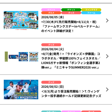
イベント
チケット
ファンクラブ
グルメ
グッズ
ファーム
2026/08/05 (水)
<7/30(木)FC先行販売開始>8/11(火・祝)
『ファームサンクスデーinベルーナドーム』
のイベント詳細が決定！
グッズ
2026/08/04 (火)
<8/7(金)発売！>『ライオンズ×伊藤園』コ
ラボタオル／甲斐野100％フェイスタオル／
LIONSガチャ新情報「ボンフィン全選手第2
弾ver.」「ミニキャラSUMMER2026 ver.」
グッズ
2026/08/02 (日)
＜8/3(月)より受注販売開始！＞T.ウィンゲ
ンター投手連続ホールド記録更新記念グッズ
スポンサー
イベント
グッズ