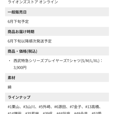
ライオンズストア オンライン
一般販売日
6月下旬予定
商品お届け時期
6月下旬以降順次発送予定
商品・価格(税込)
・
西武特急シリーズプレイヤーズTシャツ(S/M/L/XL)：
3,900円
素材
綿
ラインナップ
#1栗山、#3山川、#5外崎、#6源田、#7金子、#13高橋、
#14増田、#35若林、#39呉、#44與座、#48今井、#53愛