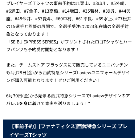
プレイヤーズＴシャツの事前予約は#1栗山、#3山川、#5外崎、
#6源田、#7金子、#13高橋、#14増田、#35若林、#39呉、#44與
座、#48今井、#53愛斗、#60中村、#61平良、#69水上､ #77松井
の15選手と監督の展開で、全選手受注は2023年在籍の全選手対
象となっております！
「SEIBU EXPRESS SERIES」がプリントされたロゴTシャツとハー
フパンツも予約受付開始となります！
また、チームストア フラッグスにて販売しているユニパッチン
も4月28日(金)から西武特急シリーズLaviewユニフォームデザイ
ンが購入可能となります！ぜひご利用ください！
6月30日(金)から始まる西武特急シリーズでLaviewデザインのア
パレルを身に着けて青炎を送りましょう！"
【事前予約】[ファナティクス]西武特急シリーズ プレ
イヤーズTシャツ