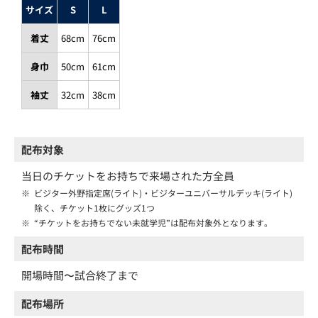
サイズ
S
L
着丈
68cm
76cm
身巾
50cm
61cm
袖丈
32cm
38cm
配布対象
当日のチケットをお持ちで来場された方全員
※
ビジター外野指定席(ライト)・ビジターユニバーサルデッキ(ライト)
除く、チケット1枚にグッズ1つ
※
“チケットをお持ちでない未就学児”は配布対象外となります。
配布時間
開場時間〜試合終了まで
配布場所