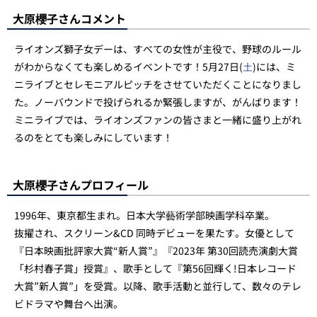
大原櫻子さんコメント
ライオンズ獅子女デーは、すべての女性が主役で、野球のルール
がわからなくても楽しめるイベントです！5月27日(
土
)には、ミ
ニライブとセレモニアルピッチをさせていただくことになりまし
た。ノーバウンドで投げられるか緊張しますが、がんばります！
ミニライブでは、ライオンズファンの皆さまと一緒に盛り上がれ
るのをとても楽しみにしています！
大原櫻子さんプロフィール
1996年、東京都生まれ。日本大学藝術学部映画学科卒業。
抜擢され、スクリーン&CD 同時デビューを果たす。女優として
『日本映画批評家大賞“新人賞”』『2023年 第30回読売演劇大賞
「杉村春子賞」授賞』、歌手として『第56回輝く!日本レコード
大賞”新人賞”」を受賞。以降、歌手活動と並行して、数々のテレ
ビドラマや舞台へ出演。