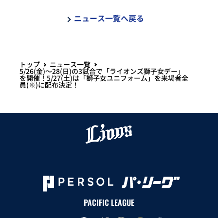
ニュース一覧へ戻る
トップ
ニュース一覧
5/26(金)～28(日)の3試合で「ライオンズ獅子女デー」
を開催！5/27(土)は「獅子女ユニフォーム」を来場者全
員(※)に配布決定！
PACIFIC LEAGUE