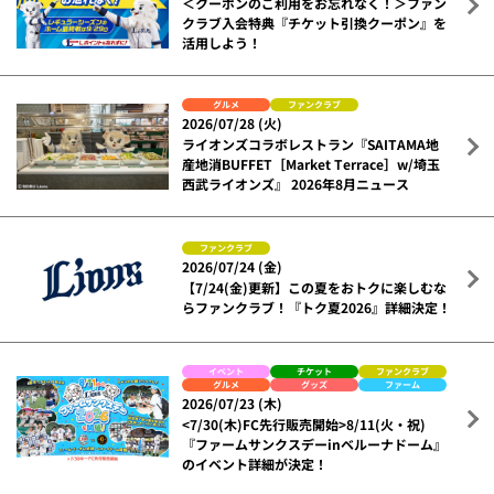
＜クーポンのご利用をお忘れなく！＞ファン
クラブ入会特典『チケット引換クーポン』を
活用しよう！
グルメ
ファンクラブ
2026/07/28 (火)
ライオンズコラボレストラン『SAITAMA地
産地消BUFFET［Market Terrace］w/埼玉
西武ライオンズ』 2026年8月ニュース
ファンクラブ
2026/07/24 (金)
【7/24(金)更新】この夏をおトクに楽しむな
らファンクラブ！『トク夏2026』詳細決定！
イベント
チケット
ファンクラブ
グルメ
グッズ
ファーム
2026/07/23 (木)
<7/30(木)FC先行販売開始>8/11(火・祝)
『ファームサンクスデーinベルーナドーム』
のイベント詳細が決定！