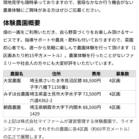
現地見学も随時承っておりますので、普段なかなか行う機会がない
農業体験にご興味がある方はぜひご応募ください。
体験農園概要
畑の一画をご利用いただき、自ら野菜づくりをお楽しみ頂けるサー
ビスです。指導サポートや農具・肥料も付いておりますので、菜園
初心者でも、週一から気軽に楽しんで農園体験を行って頂けます（1
区画あたり約15平方メートル）。農業体験を行ったことがないファ
ミリーや社会人の方々にも大変好評をいただいています。
農園名
住所
費用
募集数
大宮農園
埼玉県さいたま市見沼区膝
88,500円
4区画
子字八幡下1150番1
みずほ台農園
埼玉県富士見市大字水子字
73,500円
4区画
六道4362-2
朝霞農園
埼玉県朝霞市大字下内間木
88,500円
4区画
1429
※上記は株式会社マイファームが運営管理する体験農園で、ライオ
ンズファームは、それぞれの農園に各4区画（約60平方メートル）
の広さで展開します。