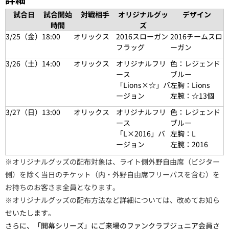
試合日
試合開始
対戦相手
オリジナルグッ
デザイン
時間
ズ
3/25（金）
18:00
オリックス
2016スローガン
2016チームスロ
フラッグ
ーガン
3/26（
土
）
14:00
オリックス
オリジナルフリ
色：レジェンド
ース
ブルー
「Lions×☆」バ
左胸：Lions
ージョン
左腕：☆13個
3/27（
日
）
13:00
オリックス
オリジナルフリ
色：レジェンド
ース
ブルー
「L×2016」バ
左胸：L
ージョン
左腕：2016
※オリジナルグッズの配布対象は、ライト側外野自由席（ビジター
側）を除く当日のチケット（内・外野自由席フリーパスを含む）を
お持ちのお客さま全員となります。
※オリジナルグッズの配布方法など詳細については、改めてお知ら
せいたします。
さらに、「開幕シリーズ」にご来場のファンクラブジュニア会員さ