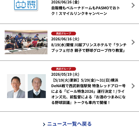
2026/06/26 (金)
自販機もベルーナドームもPASMOでおト
ク！スマイルリンクキャンペーン
西武グループ
2026/06/16 (火)
8/19(水)開催 川越プリンスホテルで「ランチ
ブッフェ付き 親子で野球グローブ作り教室」
西武グループ
2026/05/19 (火)
【5/19(火)更新】5/29(金)～31(日)横浜
DeNA戦で西武新宿駅発 特急レッドアロー号
による「ビール特急2026」運行決定！/ライ
オンズ元、前監督による『お酒のつまみにな
る野球談議』トークも車内で開催！
ニュース一覧へ戻る