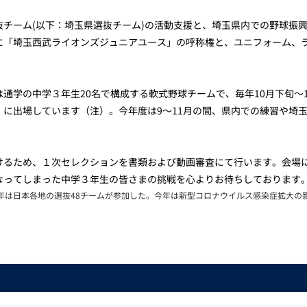
抜チーム(以下：埼玉県選抜チーム)の活動支援と、埼玉県内での野球振
に「埼玉西武ライオンズジュニアユース」の呼称権と、ユニフォーム、
通学の中学３年生20名で構成する軟式野球チームで、毎年10月下旬～
」に出場しています（注）。今年度は9～11月の間、県内での練習や埼
けるため、１次セレクションを書類および動画審査にて行います。会場
なってしまった中学３年生の皆さまの挑戦を心よりお待ちしております
昨年は日本各地の選抜48チームが参加した。今年は新型コロナウイルス感染症拡大