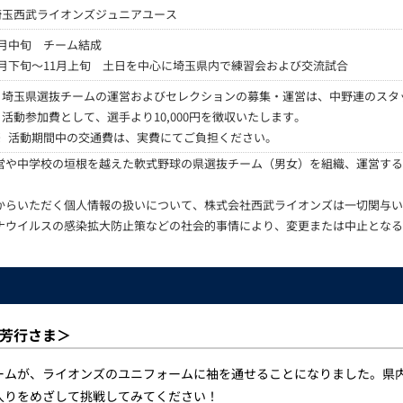
埼玉西武ライオンズジュニアユース
9月中旬 チーム結成
9月下旬～11月上旬 土日を中心に埼玉県内で練習会および交流試合
・埼玉県選抜チームの運営およびセレクションの募集・運営は、中野連のスタ
・活動参加費として、選手より10,000円を徴収いたします。
※
活動期間中の交通費は、実費にてご負担ください。
や中学校の垣根を越えた軟式野球の県選抜チーム（男女）を組織、運営する連
からいただく個人情報の扱いについて、株式会社西武ライオンズは一切関与い
ナウイルスの感染拡大防止策などの社会的事情により、変更または中止となる
芳行さま＞
ームが、ライオンズのユニフォームに袖を通せることになりました。県
入りをめざして挑戦してみてください！