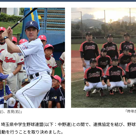
「昨年
)、吉見(右)」
月、埼玉県中学生野球連盟(以下：中野連)との間で、連携協定を結び、野
活動を行うことを取り決めました。