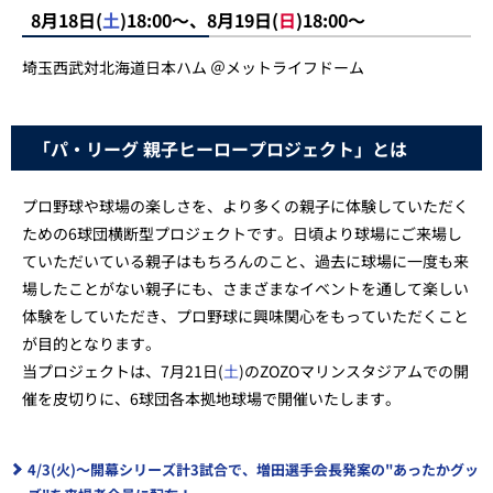
8月18日(
土
)18:00～、8月19日(
日
)18:00～
埼玉西武対北海道日本ハム ＠メットライフドーム
「パ・リーグ 親子ヒーロープロジェクト」とは
プロ野球や球場の楽しさを、より多くの親子に体験していただく
ための6球団横断型プロジェクトです。日頃より球場にご来場し
ていただいている親子はもちろんのこと、過去に球場に一度も来
場したことがない親子にも、さまざまなイベントを通して楽しい
体験をしていただき、プロ野球に興味関心をもっていただくこと
が目的となります。
当プロジェクトは、7月21日(
土
)のZOZOマリンスタジアムでの開
催を皮切りに、6球団各本拠地球場で開催いたします。
4/3(火)～開幕シリーズ計3試合で、増田選手会長発案の"あったかグッ