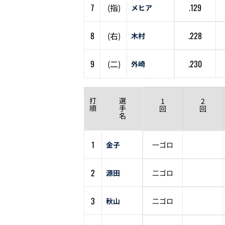
7
(
指
)
.129
メヒア
8
(
右
)
.228
木村
9
(
二
)
.230
外崎
打
選
1
2
順
手
回
回
名
1
金子
一ゴロ
2
源田
二ゴロ
3
秋山
二ゴロ