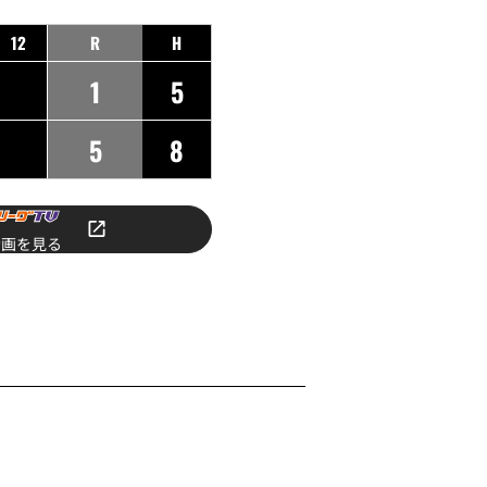
12
R
H
1
5
5
8
動画を見る