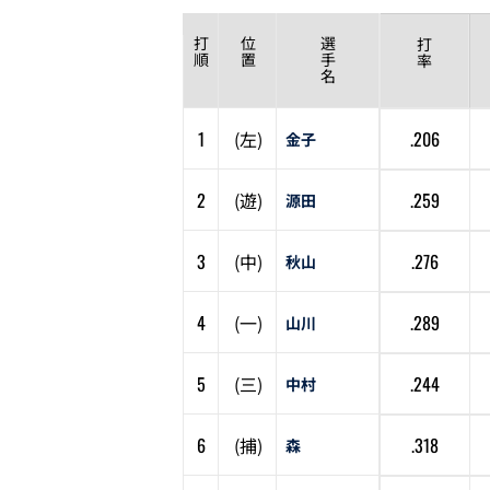
打
位
選
打
順
置
手
率
名
1
(
左
)
.206
金子
2
(
遊
)
.259
源田
3
(
中
)
.276
秋山
4
(
一
)
.289
山川
5
(
三
)
.244
中村
6
(
捕
)
.318
森