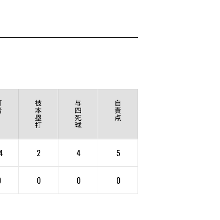
打
被
与
自
者
本
四
責
塁
死
点
打
球
4
2
4
5
0
0
0
0