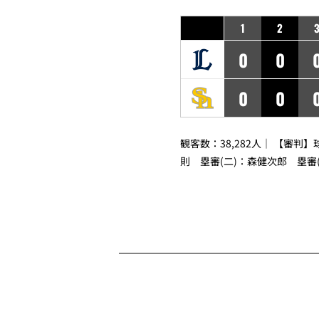
1
2
0
0
0
0
観客数：38,282人｜ 【審判】
則
塁審(二)：
森健次郎
塁審(