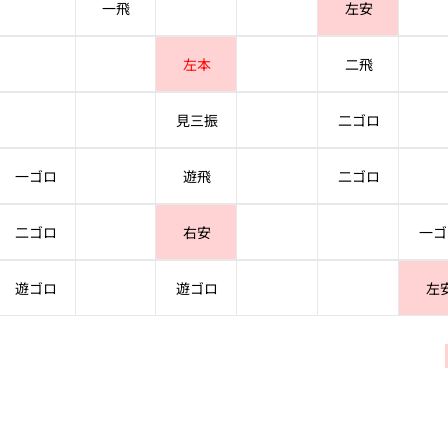
一飛
左安
左本
二飛
見三振
二ゴロ
一ゴロ
遊飛
二ゴロ
二ゴロ
右安
一ゴ
遊ゴロ
遊ゴロ
左