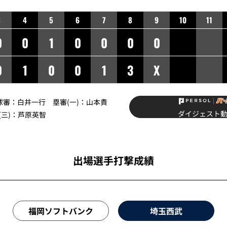
3
4
5
6
7
8
9
10
11
0
0
1
0
0
0
0
0
1
0
0
1
3
X
球審：
白井一行
塁審(一)：
山本貴
ダイジェスト
三)：
芦原英智
出場選手打撃成績
福岡ソフトバンク
埼玉西武