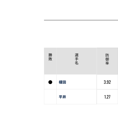
勝
選
防
敗
手
御
名
率
●
3.92
榎田
1.27
平井