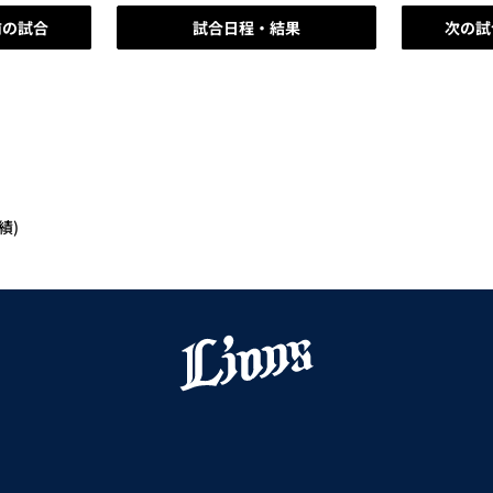
前の試合
試合日程・結果
次の試
績)