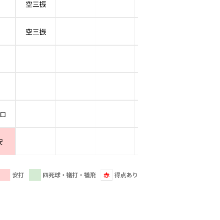
空三振
空三振
ロ
安
安打
四死球・犠打・犠飛
赤
得点あり