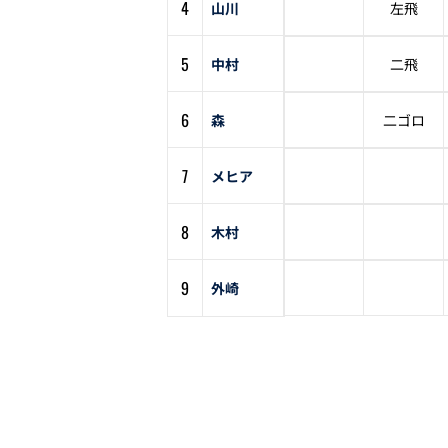
4
山川
左飛
5
中村
二飛
6
森
二ゴロ
7
メヒア
8
木村
9
外崎