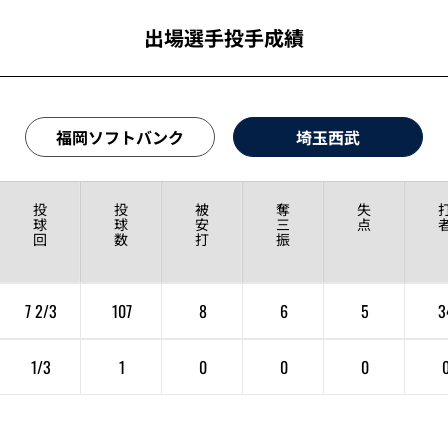
出場選手投手成績
福岡ソフトバンク
埼玉西武
投
投
被
奪
失
球
球
安
三
点
回
数
打
振
7 2/3
107
8
6
5
3
1/3
1
0
0
0