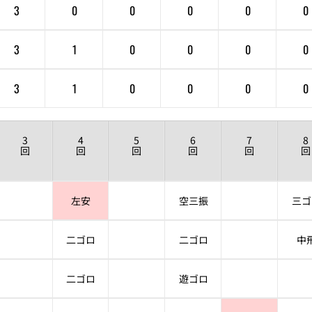
3
0
0
0
0
0
3
1
0
0
0
0
3
1
0
0
0
0
3
4
5
6
7
8
回
回
回
回
回
回
左安
空三振
三ゴ
二ゴロ
二ゴロ
中
二ゴロ
遊ゴロ