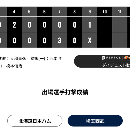
3
4
5
6
7
8
9
10
11
0
2
0
0
0
0
1
0
0
0
0
3
0
X
球審：
大和貴弘
塁審(一)：
西本欣
ダイジェスト
)：
橋本信治
出場選手打撃成績
北海道日本ハム
埼玉西武