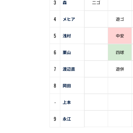
3
森
二ゴ
4
メヒア
遊ゴ
5
浅村
中安
6
栗山
四球
7
渡辺直
遊併
8
岡田
-
上本
9
永江