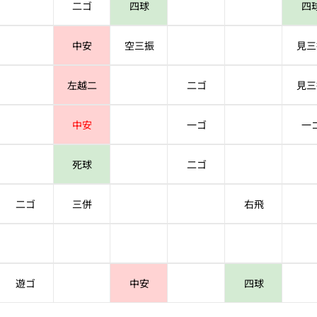
二ゴ
四球
四
中安
空三振
見三
左越二
二ゴ
見三
中安
一ゴ
一
死球
二ゴ
二ゴ
三併
右飛
遊ゴ
中安
四球