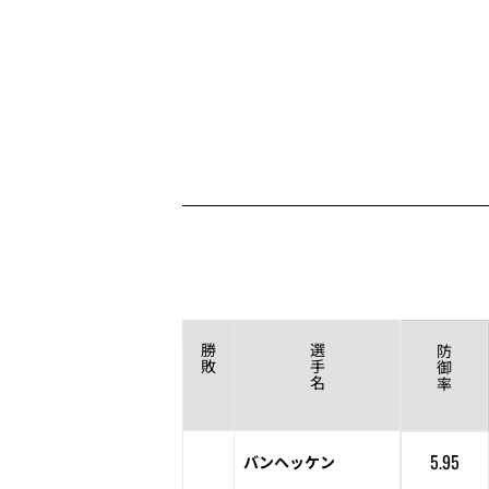
勝
選
防
敗
手
御
名
率
5.95
バンヘッケン