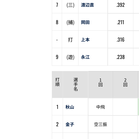
7
(
三
)
.392
渡辺直
8
(
捕
)
.211
岡田
-
打
.316
上本
9
(
遊
)
.238
永江
打
選
1
2
順
手
回
回
名
1
秋山
中飛
2
金子
空三振