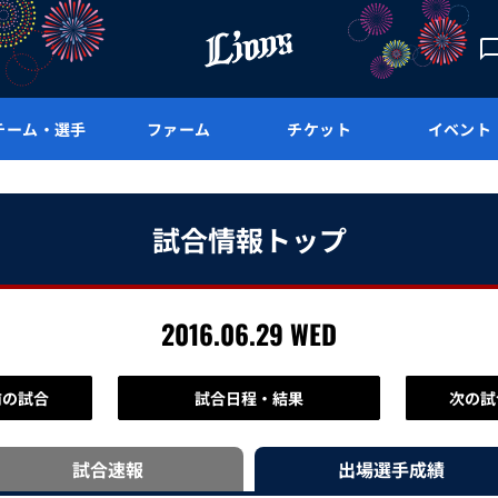
チーム・選手
ファーム
チケット
イベント
試合情報トップ
2016.06.29 WED
前の試合
試合日程・結果
次の試
試合速報
出場選手
成績