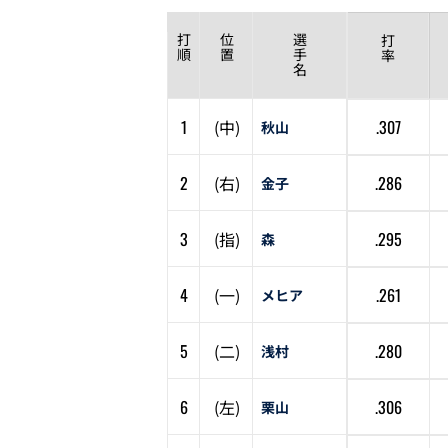
打
位
選
打
順
置
手
率
名
1
(
中
)
.307
秋山
2
(
右
)
.286
金子
3
(
指
)
.295
森
4
(
一
)
.261
メヒア
5
(
二
)
.280
浅村
6
(
左
)
.306
栗山