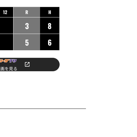
12
R
H
3
8
5
6
動画を見る