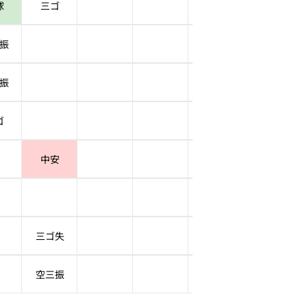
球
三ゴ
振
振
ゴ
中安
三ゴ失
空三振