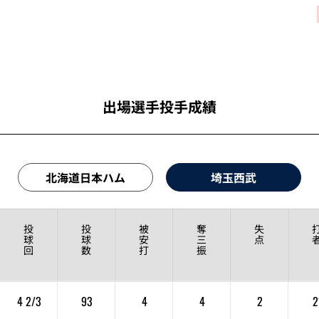
出場選手投手成績
北海道日本ハム
埼玉西武
投
投
被
奪
失
球
球
安
三
点
回
数
打
振
4 2/3
93
4
4
2
2