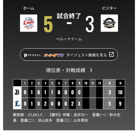
ホーム
ビジター
5
3
試合終了
ベルーナドーム
ダイジェスト動画を見る
順位表・対戦成績
1
2
3
4
5
6
7
8
9
10
11
12
R
H
0
1
0
1
1
0
0
0
0
3
10
0
1
0
2
0
0
0
2
X
5
9
観客数：25,881人｜ 【審判】球審：
長井功一
塁審(一)：
鈴木宏
基
塁審(二)：
須山祐多
塁審(三)：
山本貴則