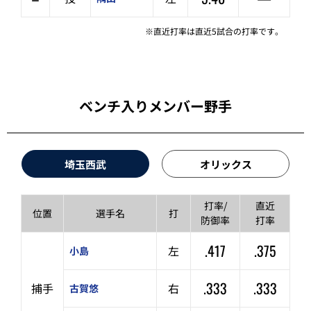
※直近打率は直近5試合の打率です。
ベンチ入りメンバー野手
埼玉西武
オリックス
打率/
直近
位置
選手名
打
防御率
打率
.417
.375
左
小島
.333
.333
捕手
右
古賀悠