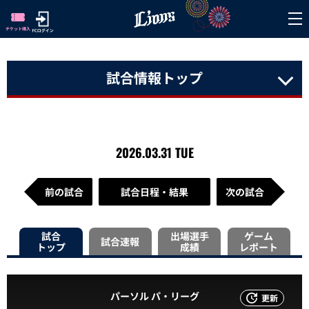
試合情報トップ
2026.03.31 TUE
前の試合
試合日程・結果
次の試合
試合
出場選手
ゲーム
試合速報
トップ
成績
レポート
パーソル パ・リーグ
更新