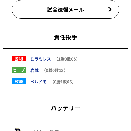
試合速報メール
責任投手
勝利
E.ラミレス
（1勝0敗0S）
セーブ
岩城
（0勝0敗1S）
敗戦
ペルドモ
（0勝1敗0S）
バッテリー