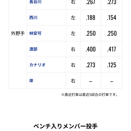
.267
.273
右
長谷川
.188
.154
左
西川
.250
.250
外野手
左
林安可
.400
.417
右
渡部
.273
.125
右
カナリオ
–
–
右
岸
※直近打率は直近5試合の打率です。
ベンチ入りメンバー投手