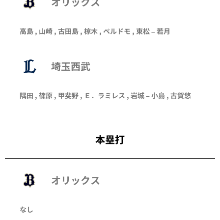
オリックス
高島
,
山崎
,
古田島
,
椋木
,
ペルドモ
,
東松
–
若月
埼玉西武
隅田
,
篠原
,
甲斐野
, Ｅ．ラミレス ,
岩城
–
小島
,
古賀悠
本塁打
オリックス
なし