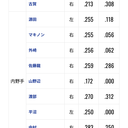
.213
.308
右
古賀
.255
.118
左
源田
.255
.056
右
マキノン
.256
.062
右
外崎
.259
.286
右
佐藤龍
.172
.000
内野手
右
山野辺
.270
.312
右
渡部
.250
.000
左
平沼
.283
.250
右
中村