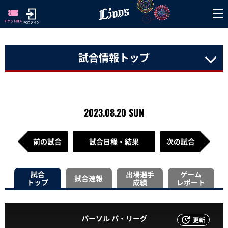
試合情報トップ
2023.08.20 SUN
前の試合
試合日程・結果
次の試合
試合
出場選手
ゲーム
試合速報
トップ
成績
レポート
パーソル パ・リーグ
更新