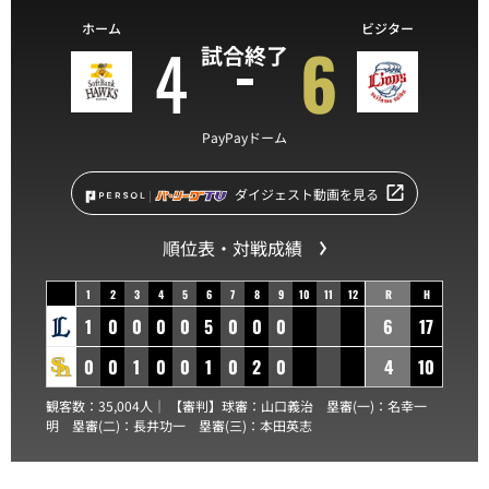
ホーム
ビジター
4
6
試合終了
PayPayドーム
ダイジェスト動画を見る
順位表・対戦成績
1
2
3
4
5
6
7
8
9
10
11
12
R
H
1
0
0
0
0
5
0
0
0
6
17
0
0
1
0
0
1
0
2
0
4
10
観客数：35,004人｜ 【審判】球審：
山口義治
塁審(一)：
名幸一
明
塁審(二)：
長井功一
塁審(三)：
本田英志