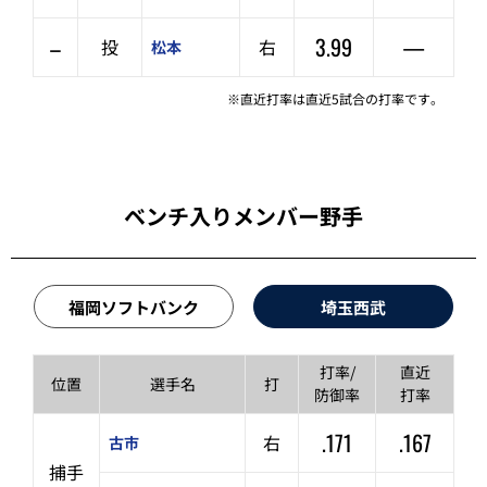
–
3.99
—
投
右
松本
※直近打率は直近5試合の打率です。
ベンチ入りメンバー野手
福岡ソフトバンク
埼玉西武
打率/
直近
位置
選手名
打
防御率
打率
.171
.167
右
古市
捕手