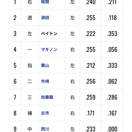
1
.240
.211
右
左
蛭間
2
.255
.118
遊
左
源田
3
.222
.353
左
左
ペイトン
4
.255
.056
一
右
マキノン
5
.212
.333
指
左
栗山
6
.256
.062
二
右
外崎
7
.259
.286
三
右
佐藤龍
8
.171
.167
捕
右
古市
9
.233
.000
中
左
西川