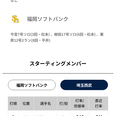
なし
福岡ソフトバンク
今宮
7号ソロ
(3回・
松本
)
、
柳田
17号ソロ
(6回・
松本
)
、
栗
原
12号2ラン
(8回・
平井
)
スターティングメンバー
福岡ソフトバンク
埼玉西武
打率/
直近
打順
位置
選手名
打/投
防御率
打率