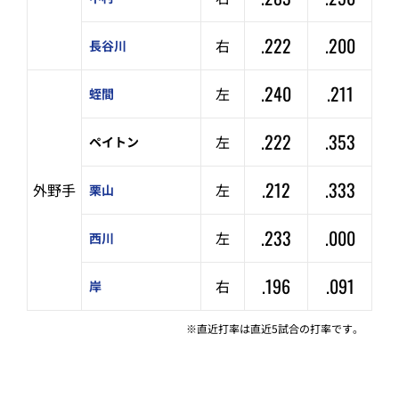
.222
.200
右
長谷川
.240
.211
左
蛭間
.222
.353
左
ペイトン
.212
.333
外野手
左
栗山
.233
.000
左
西川
.196
.091
右
岸
※直近打率は直近5試合の打率です。