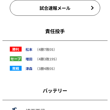
試合速報メール
責任投手
勝利
松本
（4勝7敗0S）
セーブ
増田
（4勝3敗19S）
敗戦
津森
（3勝4敗0S）
バッテリー