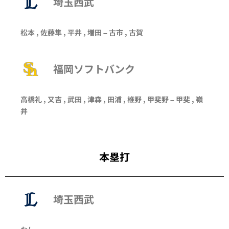
埼玉西武
松本
,
佐藤隼
,
平井
,
増田
–
古市
,
古賀
福岡ソフトバンク
高橋礼
,
又吉
,
武田
,
津森
,
田浦
,
椎野
,
甲斐野
–
甲斐
,
嶺
井
本塁打
埼玉西武