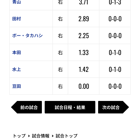
3.71
0-1-3
右
青山
2.89
0-0-0
右
田村
2.25
0-0-0
右
ボー・タカハシ
1.33
0-1-0
右
本田
1.42
0-1-0
右
水上
0.00
0-0-0
右
豆田
前の試合
試合日程・結果
次の試合
トップ
試合情報
試合トップ