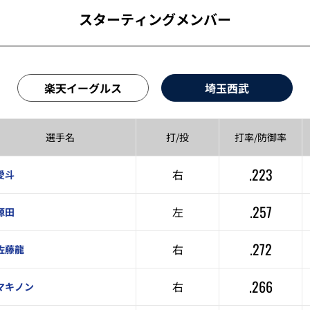
スターティングメンバー
楽天イーグルス
埼玉西武
選手名
打/投
打率/
防御率
.223
右
愛斗
.257
左
源田
.272
右
佐藤龍
.266
右
マキノン