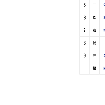
5
二
6
指
7
右
8
捕
9
左
–
投