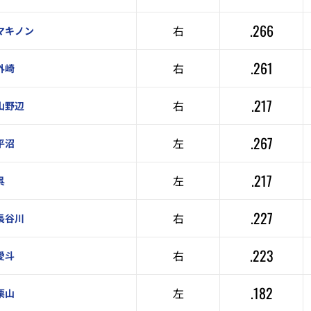
.266
右
マキノン
.261
右
外崎
.217
右
山野辺
.267
左
平沼
.217
左
呉
.227
右
長谷川
.223
右
愛斗
.182
左
栗山