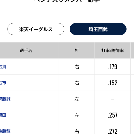
楽天イーグルス
埼玉西武
選手名
打
打率/
防御率
.179
右
古賀
.152
右
古市
–
左
齊藤誠
.257
左
源田
.272
右
佐藤龍