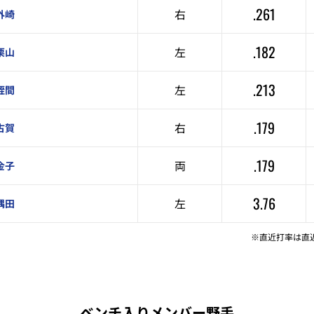
.261
右
外崎
.182
左
栗山
.213
左
蛭間
.179
右
古賀
.179
両
金子
3.76
左
隅田
※直近打率は直
ベンチ入りメンバー野手