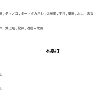
田
,
ティノコ
,
ボー・タカハシ
,
佐藤隼
,
平井
,
増田
,
水上
–
古賀
本
,
渡辺翔
,
松井
,
酒居
–
太田
本塁打
し
し