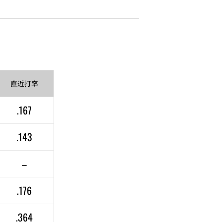
直近
打率
.167
.143
–
.176
.364