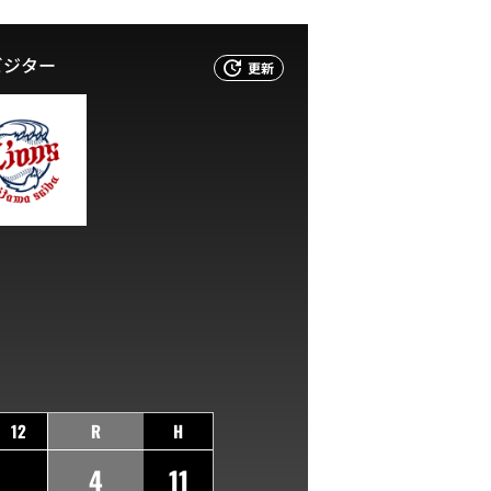
ビジター
更新
12
R
H
4
11