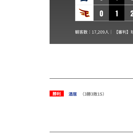
0
1
観客数：17,209人｜ 【審判】
勝利
酒居
（3勝3敗1S）