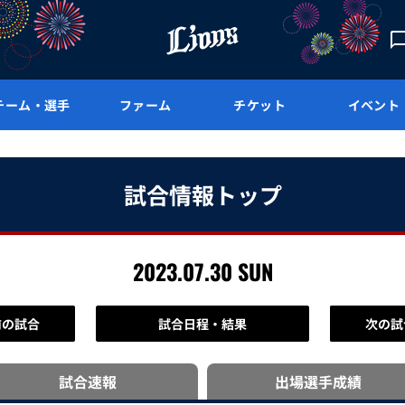
チーム・選手
ファーム
チケット
イベント
試合情報トップ
2023.07.30 SUN
前の試合
試合日程・結果
次の試
試合速報
出場選手
成績