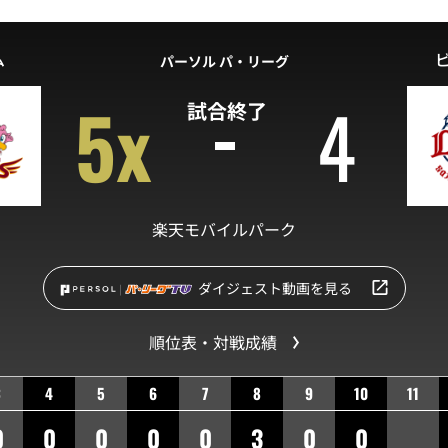
ム
パーソル パ・リーグ
5x
4
試合終了
楽天モバイルパーク
ダイジェスト動画を見る
順位表・対戦成績
3
4
5
6
7
8
9
10
11
0
0
0
0
0
3
0
0