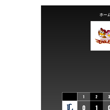
ホー
1
2
0
1