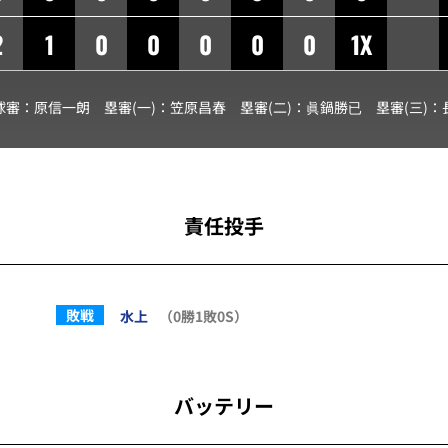
2
1
0
0
0
0
0
1X
球審：
原信一朗
塁審(一)：
笠原昌春
塁審(二)：
眞鍋勝已
塁審(三)：
責任投手
敗戦
水上
（0勝1敗0S）
バッテリー