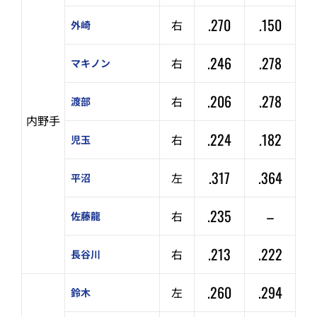
.270
.150
右
外崎
.246
.278
右
マキノン
.206
.278
右
渡部
内野手
.224
.182
右
児玉
.317
.364
左
平沼
.235
–
右
佐藤龍
.213
.222
右
長谷川
.260
.294
左
鈴木