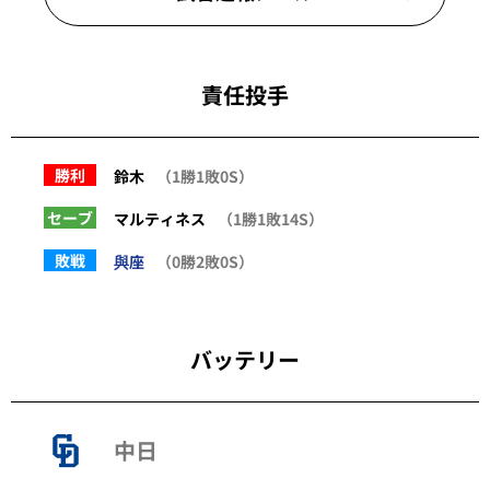
責任投手
勝利
鈴木
（1勝1敗0S）
セーブ
マルティネス
（1勝1敗14S）
敗戦
與座
（0勝2敗0S）
バッテリー
中日