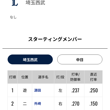
埼玉西武
なし
スターティングメンバー
埼玉西武
中日
打率/
直近
打順
位置
選手名
打/投
防御率
打率
1
.237
.250
遊
左
源田
2
.270
.150
二
右
外崎