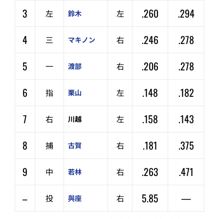
3
.260
.294
左
左
鈴木
4
.246
.278
三
右
マキノン
5
.206
.278
一
右
渡部
6
.148
.182
指
左
栗山
7
.158
.143
右
左
川越
8
.181
.375
捕
右
古賀
9
.263
.471
中
右
若林
–
5.85
—
投
右
與座