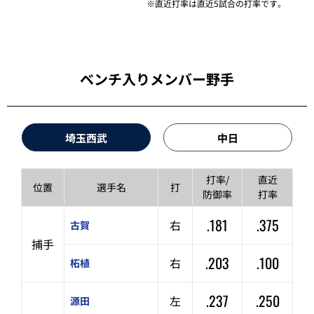
※直近打率は直近5試合の打率です。
ベンチ入りメンバー野手
埼玉西武
中日
打率/
直近
位置
選手名
打
防御率
打率
.181
.375
右
古賀
捕手
.203
.100
右
柘植
.237
.250
左
源田