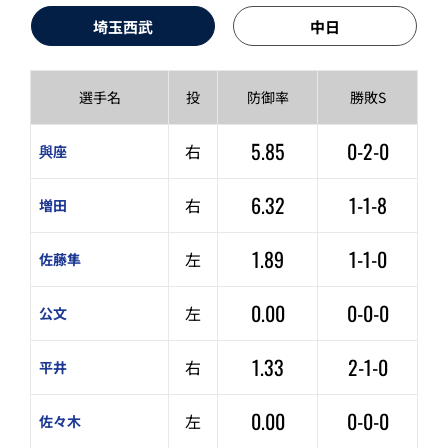
埼玉西武
中日
選手名
投
防御率
勝敗S
5.85
0-2-0
右
與座
6.32
1-1-8
右
増田
1.89
1-1-0
左
佐藤隼
0.00
0-0-0
左
公文
1.33
2-1-0
右
平井
0.00
0-0-0
左
佐々木