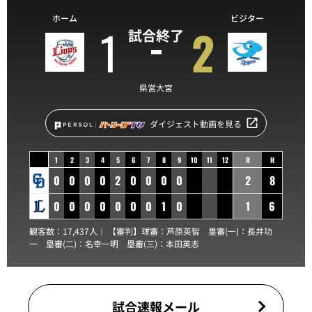
ホーム
ビジター
1
2
試合終了
県営大宮
ダイジェスト動画を見る
1
2
3
4
5
6
7
8
9
10
11
12
R
H
0
0
0
0
2
0
0
0
0
2
8
0
0
0
0
0
0
0
1
0
1
6
観客数：17,437人｜ 【審判】球審：
芦原英智
塁審(一)：
長井功
一
塁審(二)：
名幸一明
塁審(三)：
本田英志
試合速報メール