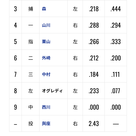
3
.218
.444
捕
左
森
4
.288
.294
一
右
山川
5
.266
.333
指
左
栗山
6
.212
.200
二
右
外崎
7
.184
.111
三
右
中村
8
.233
.077
左
左
オグレディ
9
.000
.000
中
左
西川
–
2.43
—
投
右
與座