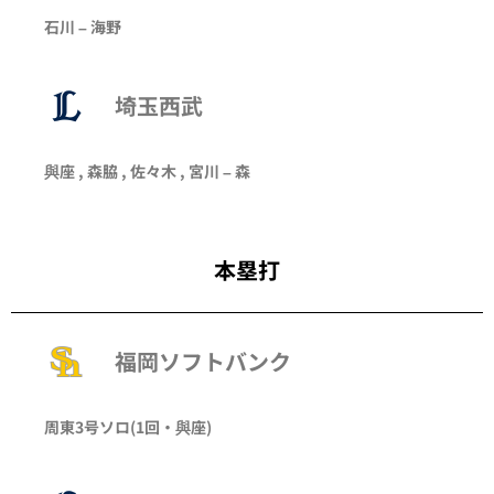
石川
–
海野
埼玉西武
與座
,
森脇
,
佐々木
,
宮川
–
森
本塁打
福岡ソフトバンク
周東
3号ソロ
(1回・
與座
)