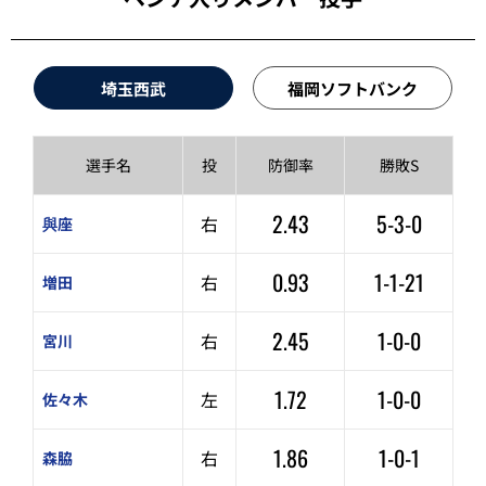
埼玉西武
福岡ソフトバンク
選手名
投
防御率
勝敗S
2.43
5-3-0
右
與座
0.93
1-1-21
右
増田
2.45
1-0-0
右
宮川
1.72
1-0-0
左
佐々木
1.86
1-0-1
右
森脇