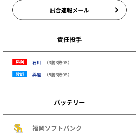
試合速報メール
責任投手
勝利
石川
（3勝3敗0S）
敗戦
與座
（5勝3敗0S）
バッテリー
福岡ソフトバンク