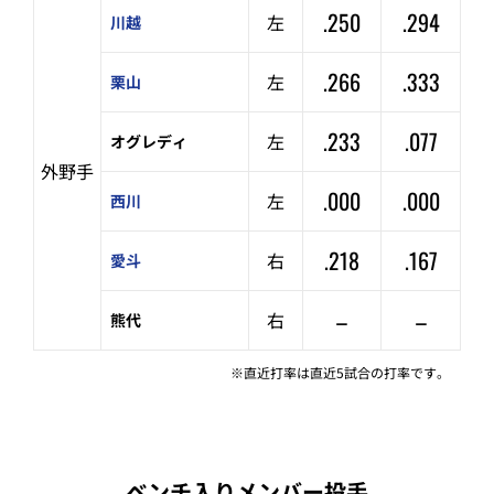
.250
.294
左
川越
.266
.333
左
栗山
.233
.077
左
オグレディ
外野手
.000
.000
左
西川
.218
.167
右
愛斗
–
–
右
熊代
※直近打率は直近5試合の打率です。
ベンチ入りメンバー投手