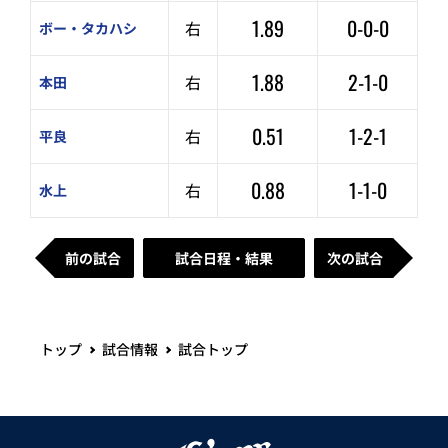
1.89
0-0-0
右
ボー・タカハシ
1.88
2-1-0
右
本田
0.51
1-2-1
右
平良
0.88
1-1-0
右
水上
前の試合
試合日程・結果
次の試合
トップ
試合情報
試合トップ