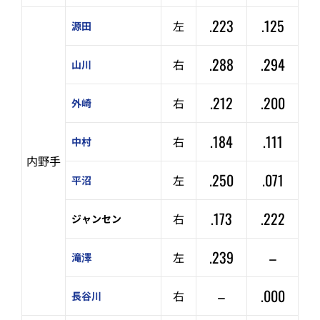
.223
.125
左
源田
.288
.294
右
山川
.212
.200
右
外崎
.184
.111
右
中村
内野手
.250
.071
左
平沼
.173
.222
右
ジャンセン
.239
–
左
滝澤
–
.000
右
長谷川