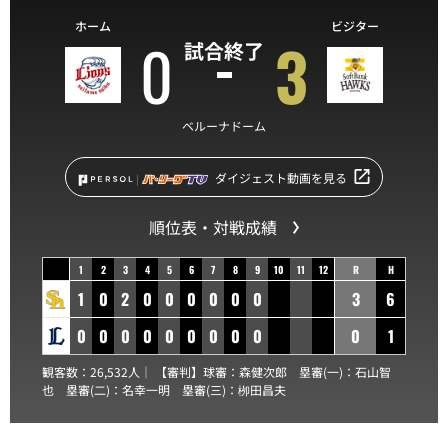
ホーム
ビジター
0
3
試合終了
ベルーナドーム
ダイジェスト動画を見る
順位表・対戦成績
1
2
3
4
5
6
7
8
9
10
11
12
R
H
1
0
2
0
0
0
0
0
0
3
6
0
0
0
0
0
0
0
0
0
0
1
観客数：26,532人｜ 【審判】球審：
森健次郎
塁審(一)：
石山智
也
塁審(二)：
名幸一明
塁審(三)：
栁田昌夫