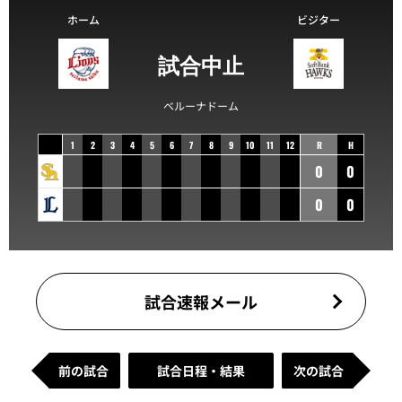
ホーム
ビジター
試合中止
ベルーナドーム
1
2
3
4
5
6
7
8
9
10
11
12
R
H
0
0
0
0
試合速報メール
前の試合
試合日程・結果
次の試合