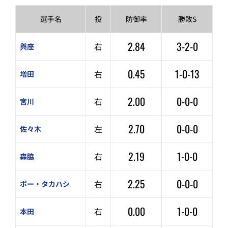
選手名
投
防御率
勝敗S
2.84
3-2-0
右
與座
0.45
1-0-13
右
増田
2.00
0-0-0
右
宮川
2.70
0-0-0
左
佐々木
2.19
1-0-0
右
森脇
2.25
0-0-0
右
ボー・タカハシ
0.00
1-0-0
右
本田