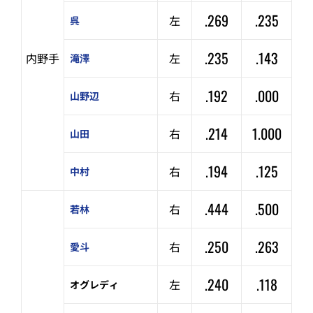
.269
.235
左
呉
.235
.143
内野手
左
滝澤
.192
.000
右
山野辺
.214
1.000
右
山田
.194
.125
右
中村
.444
.500
右
若林
.250
.263
右
愛斗
.240
.118
左
オグレディ