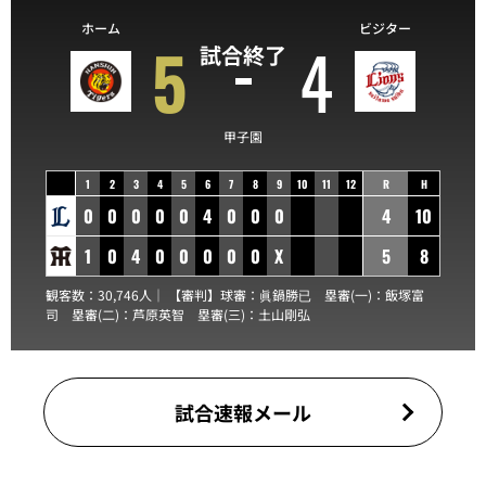
ホーム
ビジター
5
4
試合終了
甲子園
1
2
3
4
5
6
7
8
9
10
11
12
R
H
0
0
0
0
0
4
0
0
0
4
10
1
0
4
0
0
0
0
0
X
5
8
観客数：30,746人｜ 【審判】球審：
眞鍋勝已
塁審(一)：
飯塚富
司
塁審(二)：
芦原英智
塁審(三)：
土山剛弘
試合速報メール