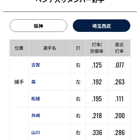
阪神
埼玉西武
打率/
直近
位置
選手名
打
防御率
打率
.125
.077
右
古賀
.192
.263
捕手
左
森
.195
.111
右
柘植
.218
.200
右
外崎
.336
.286
右
山川