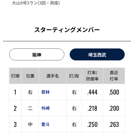
大山
9号3ラン
(3回・
與座
)
スターティングメンバー
阪神
埼玉西武
打率/
直近
打順
位置
選手名
打/投
防御率
打率
1
.444
.500
右
右
若林
2
.218
.200
二
右
外崎
3
.250
.263
中
右
愛斗