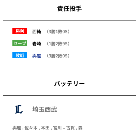
責任投手
勝利
西純
（3勝1敗0S）
セーブ
岩崎
（1勝2敗9S）
敗戦
與座
（3勝2敗0S）
バッテリー
埼玉西武
與座
,
佐々木
,
本田
,
宮川
–
古賀
,
森