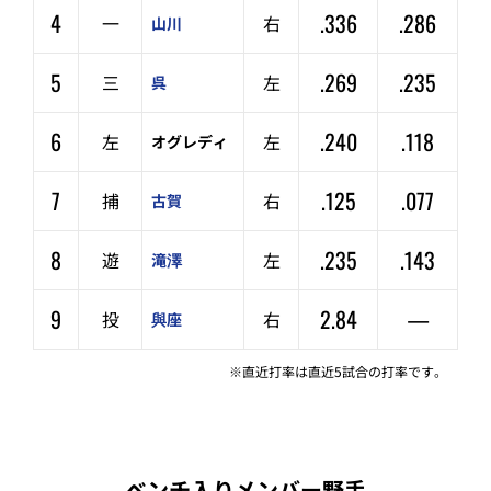
4
.336
.286
一
右
山川
5
.269
.235
三
左
呉
6
.240
.118
左
左
オグレディ
7
.125
.077
捕
右
古賀
8
.235
.143
遊
左
滝澤
9
2.84
—
投
右
與座
※直近打率は直近5試合の打率です。
ベンチ入りメンバー野手