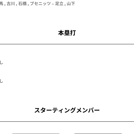
馬
, 古川 ,
石橋
,
ブセニッツ
–
足立
,
山下
本塁打
し
し
スターティングメンバー