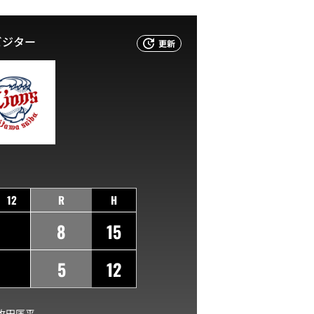
ビジター
更新
12
R
H
8
15
5
12
牧田匡平