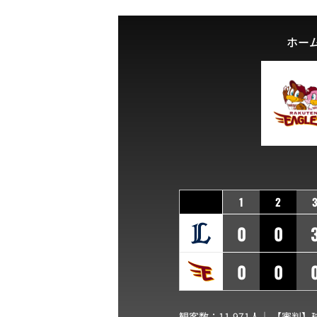
ホー
1
2
0
0
0
0
観客数：11,971人｜ 【審判】