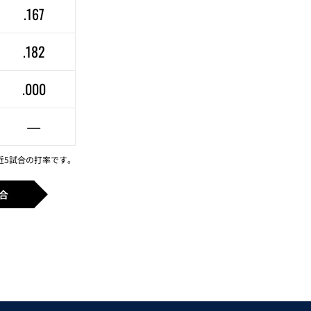
.167
.182
.000
—
近5試合の打率です。
合