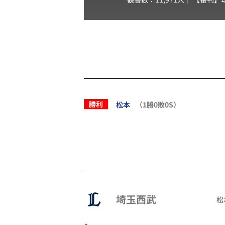
勝利
松本
（1勝0敗0S）
埼玉西武
松