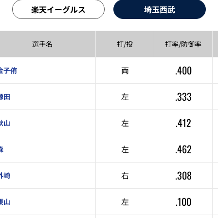
楽天イーグルス
埼玉西武
選手名
打/投
打率/
防御率
.400
両
金子侑
.333
左
源田
.412
左
秋山
.462
左
森
.308
右
外崎
.100
左
栗山