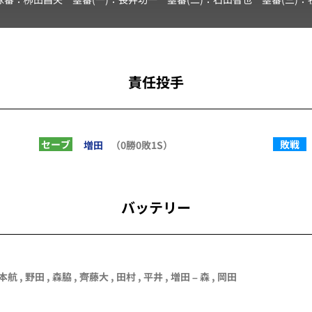
責任投手
セーブ
敗戦
増田
（0勝0敗1S）
バッテリー
本航 ,
野田
,
森脇
,
齊藤大
,
田村
,
平井
,
増田
–
森
,
岡田