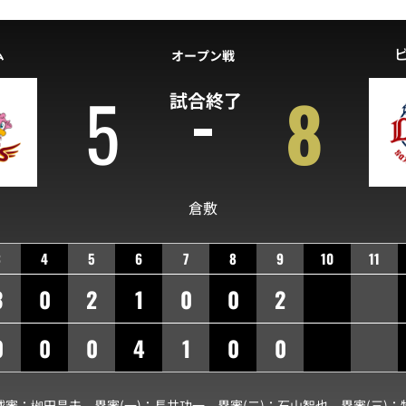
ム
オープン戦
5
8
試合終了
倉敷
3
4
5
6
7
8
9
10
11
3
0
2
1
0
0
2
0
0
0
4
1
0
0
球審：
栁田昌夫
塁審(一)：
長井功一
塁審(二)：
石山智也
塁審(三)：