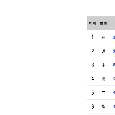
打順
位置
1
左
2
遊
3
中
4
捕
5
二
6
指