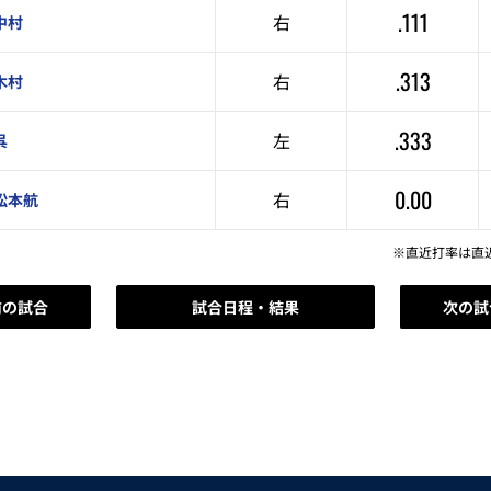
.111
右
中村
.313
右
木村
.333
左
呉
0.00
右
松本航
※直近打率は直
前の試合
試合日程・結果
次の試