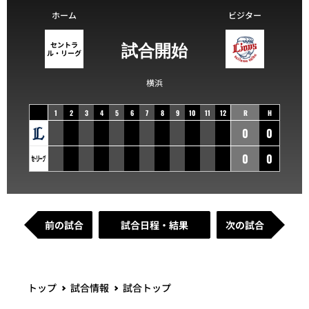
ホーム
ビジター
試合開始
セントラ
ル・リーグ
横浜
1
2
3
4
5
6
7
8
9
10
11
12
R
H
0
0
0
0
前の試合
試合日程・結果
次の試合
トップ
試合情報
試合トップ