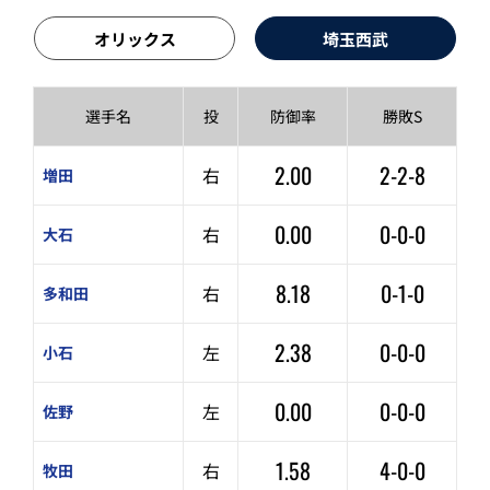
オリックス
埼玉西武
選手名
投
防御率
勝敗S
2.00
2-2-8
右
増田
0.00
0-0-0
右
大石
8.18
0-1-0
右
多和田
2.38
0-0-0
左
小石
0.00
0-0-0
左
佐野
1.58
4-0-0
右
牧田