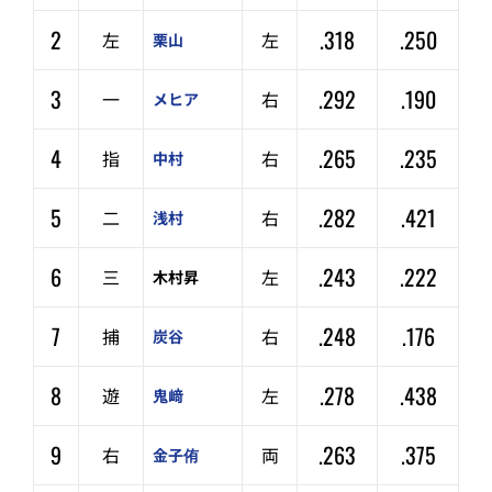
2
.318
.250
左
左
栗山
3
.292
.190
一
右
メヒア
4
.265
.235
指
右
中村
5
.282
.421
二
右
浅村
6
.243
.222
三
左
木村昇
7
.248
.176
捕
右
炭谷
8
.278
.438
遊
左
鬼﨑
9
.263
.375
右
両
金子侑