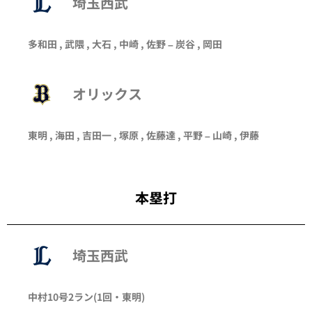
埼玉西武
多和田
,
武隈
,
大石
,
中崎
,
佐野
–
炭谷
,
岡田
オリックス
東明
,
海田
,
吉田一
,
塚原
,
佐藤達
, 平野 –
山崎
,
伊藤
本塁打
埼玉西武
中村
10号2ラン
(1回・
東明
)