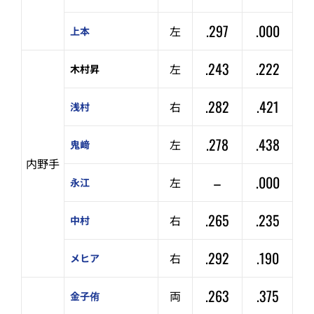
.297
.000
左
上本
.243
.222
左
木村昇
.282
.421
右
浅村
.278
.438
左
鬼﨑
内野手
–
.000
左
永江
.265
.235
右
中村
.292
.190
右
メヒア
.263
.375
両
金子侑