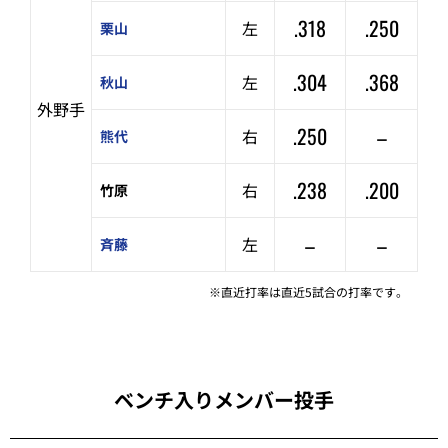
.318
.250
左
栗山
.304
.368
左
秋山
外野手
.250
–
右
熊代
.238
.200
右
竹原
–
–
左
斉藤
※直近打率は直近5試合の打率です。
ベンチ入りメンバー投手