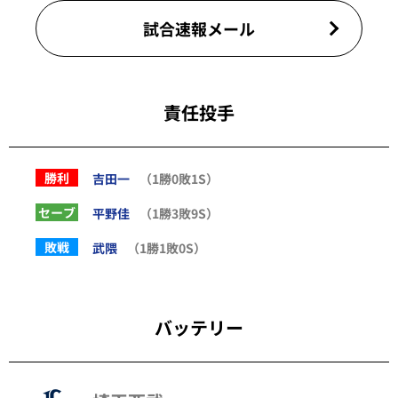
試合速報メール
責任投手
勝利
吉田一
（1勝0敗1S）
セーブ
平野佳
（1勝3敗9S）
敗戦
武隈
（1勝1敗0S）
バッテリー