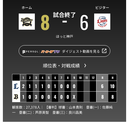
ホーム
ビジター
8
6
試合終了
ほっと神戸
ダイジェスト動画を見る
順位表・対戦成績
1
2
3
4
5
6
7
8
9
10
11
12
R
H
2
1
1
1
0
1
0
0
0
6
10
1
0
3
0
0
4
0
0
X
8
8
観客数：27,378人｜ 【審判】球審：
山本貴則
塁審(一)：
佐藤純
一
塁審(二)：
芦原英智
塁審(三)：
良川昌美