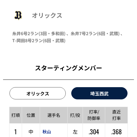
オリックス
糸井
6号2ラン
(3回・
多和田
)
、
糸井
7号2ラン
(6回・
武隈
)
、
T-岡田
8号2ラン
(6回・
武隈
)
スターティングメンバー
オリックス
埼玉西武
打率/
直近
打順
位置
選手名
打/投
防御率
打率
1
.304
.368
中
左
秋山