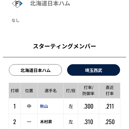
北海道日本ハム
なし
スターティングメンバー
北海道日本ハム
埼玉西武
打率/
直近
打順
位置
選手名
打/投
防御率
打率
1
.300
.211
中
左
秋山
2
.310
.250
一
左
木村昇