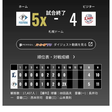
ホーム
ビジター
5x
4
試合終了
札幌ドーム
ダイジェスト動画を見る
順位表・対戦成績
1
2
3
4
5
6
7
8
9
10
11
12
R
H
0
0
0
0
0
2
2
0
0
4
10
0
0
0
0
1
0
2
0
2X
5
11
観客数：17,407人｜ 【審判】球審：
栁田昌夫
塁審(一)：
長井功
一
塁審(二)：
西本欣司
塁審(三)：
山本貴則