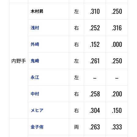
.310
.250
左
木村昇
.252
.316
右
浅村
.152
.000
右
外崎
.261
.250
内野手
左
鬼﨑
–
–
左
永江
.258
.200
右
中村
.304
.150
右
メヒア
.263
.333
両
金子侑