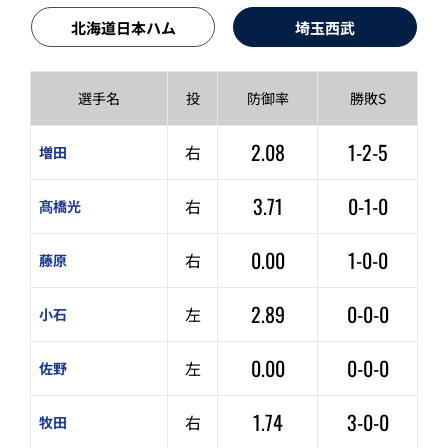
北海道日本ハム
埼玉西武
選手名
投
防御率
勝敗S
2.08
1-2-5
右
増田
3.71
0-1-0
右
髙橋光
0.00
1-0-0
右
藤原
2.89
0-0-0
左
小石
0.00
0-0-0
左
佐野
1.74
3-0-0
右
牧田