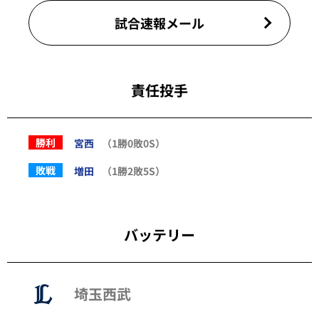
試合速報メール
責任投手
勝利
宮西
（1勝0敗0S）
敗戦
増田
（1勝2敗5S）
バッテリー
埼玉西武