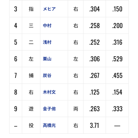
3
.304
.150
指
右
メヒア
4
.258
.200
三
右
中村
5
.252
.316
二
右
浅村
6
.306
.529
左
左
栗山
7
.267
.455
捕
右
炭谷
8
.125
.154
右
右
木村文
9
.263
.333
遊
両
金子侑
–
3.71
—
投
右
髙橋光