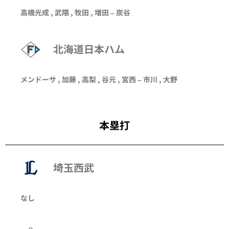
高橋光成
,
武隈
,
牧田
,
増田
–
炭谷
北海道日本ハム
メンドーサ
, 加藤 ,
高梨
,
谷元
,
宮西
–
市川
, 大野
本塁打
埼玉西武
なし