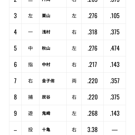
3
.276
.105
左
左
栗山
4
.318
.375
一
右
浅村
5
.276
.474
中
左
秋山
6
.217
.143
指
右
中村
7
.220
.357
右
両
金子侑
8
.220
.375
捕
右
炭谷
9
.268
.143
遊
左
鬼﨑
–
3.38
—
投
右
十亀