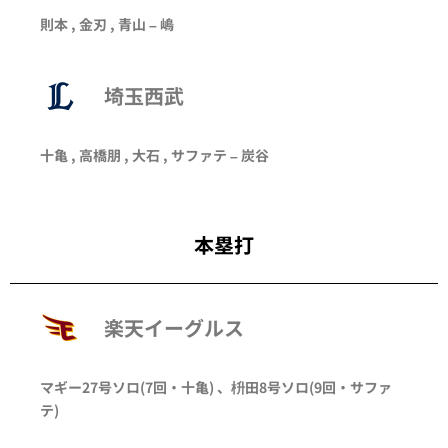
則本
, 金刃 , 青山 – 嶋
埼玉西武
十亀 , 高橋朋 , 大石 , サファテ – 炭谷
本塁打
楽天イーグルス
マギー
27号ソロ
(7回・
十亀
)
、
枡田
8号ソロ
(9回・
サファ
テ
)