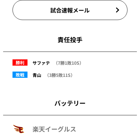
試合速報メール
責任投手
勝利
サファテ
（7勝1敗10S）
敗戦
青山
（3勝5敗11S）
バッテリー
楽天イーグルス