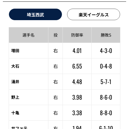
埼玉西武
楽天イーグルス
選手名
投
防御率
勝敗S
4.01
4-3-0
右
増田
6.55
0-4-8
右
大石
4.48
5-7-1
右
涌井
3.98
8-6-0
右
野上
3.38
8-8-0
右
十亀
1.94
6-1-10
右
サファテ