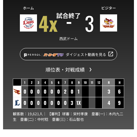
ホーム
ビジター
4x
3
試合終了
西武ドーム
ダイジェスト動画を見る
順位表・対戦成績
1
2
3
4
5
6
7
8
9
10
11
12
R
H
0
0
0
0
0
0
2
0
1
3
6
0
0
0
0
0
0
0
3
1X
4
9
観客数：19,621人｜ 【審判】球審：
栄村孝康
塁審(一)：
木内九二
生
塁審(二)：
中村稔
塁審(三)：
石山智也