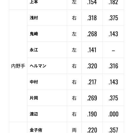
.154
.182
左
上本
.318
.375
右
浅村
.268
.143
左
鬼﨑
.141
–
左
永江
.320
.316
内野手
右
ヘルマン
.217
.143
右
中村
.269
.375
右
片岡
.190
.000
右
渡辺
.220
.357
両
金子侑