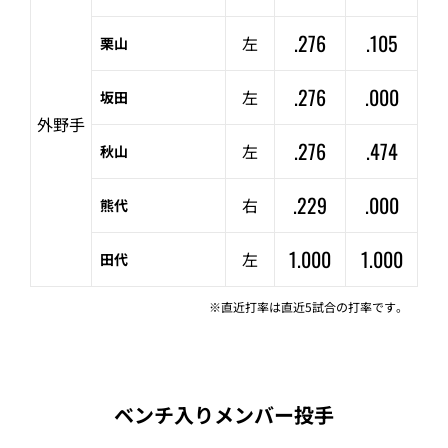
.276
.105
左
栗山
.276
.000
左
坂田
外野手
.276
.474
左
秋山
.229
.000
右
熊代
1.000
1.000
左
田代
※直近打率は直近5試合の打率です。
ベンチ入りメンバー投手