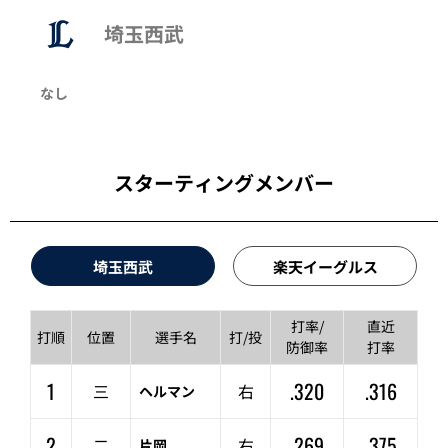
埼玉西武
なし
スターティングメンバー
埼玉西武
楽天イーグルス
打率/
直近
打順
位置
選手名
打/投
防御率
打率
1
.320
.316
三
右
ヘルマン
2
.269
.375
二
右
片岡