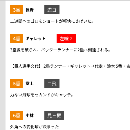
3番
遊ゴ
長野
二遊間へのゴロをショートが軽快にさばいた。
4番
左線２
ギャレット
3塁線を破られ、バッターランナーに2塁へ到達される。
【巨人選手交代】 2塁ランナー・ギャレット→代走・鈴木 5番・
5番
二飛
堂上
力ない飛球をセカンドがキャッチ。
6番
見三振
小林
外角への変化球が決まった！