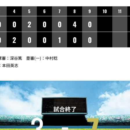
3
4
5
6
7
8
9
10
11
0
0
2
0
0
4
0
0
2
0
0
1
0
0
判】球審：深谷篤 塁審(一)：中村稔
)：本田英志
試合終了
3
7