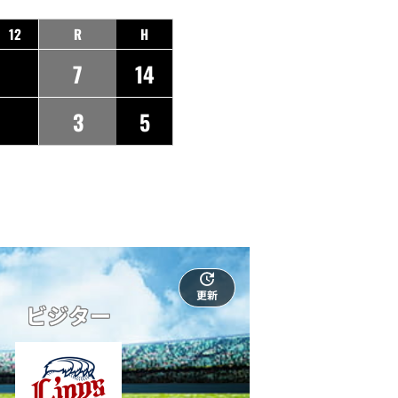
12
R
H
7
14
3
5
更新
ビジター