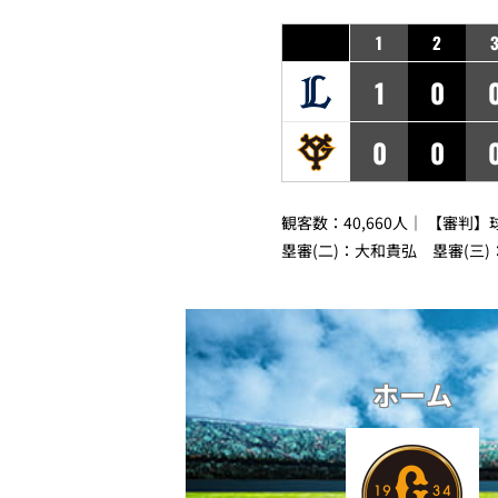
1
2
1
0
0
0
観客数：40,660人｜ 【審
塁審(二)：大和貴弘 塁審(三
ホーム