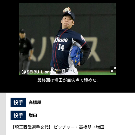
最終回は増田が無失点で締めた!
投手
高橋朋
投手
増田
【埼玉西武選手交代】 ピッチャー・高橋朋→増田