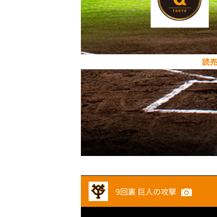
読
9回裏 巨人の攻撃