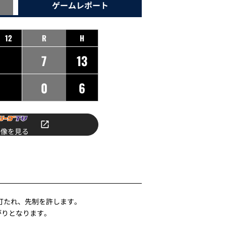
ゲーム
レポート
12
R
H
7
13
0
6
映像を見る
打たれ、先制を許します。
がりとなります。