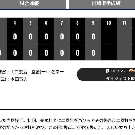
試合速報
出場選手
成績
3
4
5
6
7
8
9
10
11
1
0
0
0
0
0
0
0
0
0
0
0
0
0
】球審：山口義治 塁審(一)：名幸一
ダイジェスト
(三)：本田英志
った高橋投手。初回、先頭打者に二塁打を浴びるとその後適時二塁打を
塁の場面から連打を浴び、この回5失点。2回で6失点と、苦しい立ち上