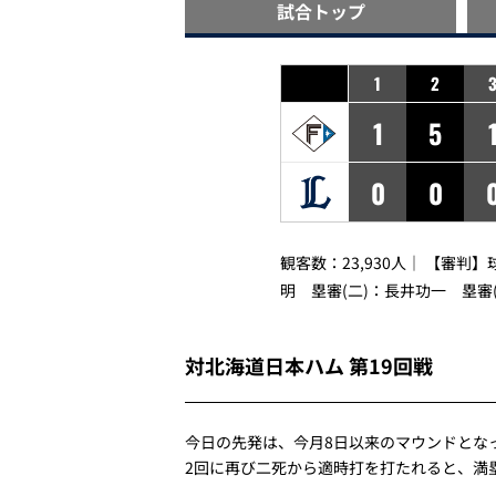
試合
トップ
1
2
1
5
0
0
観客数：23,930人｜ 【審判
明 塁審(二)：長井功一 塁審
対北海道日本ハム 第19回戦
今日の先発は、今月8日以来のマウンドとな
2回に再び二死から適時打を打たれると、満